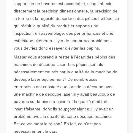
l'apparition de bavures est acceptable, ce qui affecte
directement la précision dimensionnelle, la précision de
Qu'est-ce que la découpe laser de tubes ?
la forme et la rugosité de surface des pièces traitées, ce
La découpe laser de tubes est une technologie clé dans une industr
qui réduit la qualité du produit et apporte une
inspection, un assemblage, des performances et une
esthétique ultérieurs. Il y a de nombreux problèmes,
vous devriez donc essayer d'éviter les pépins.
Master vous apprend à rester à l'écart des pépins des
machines de découpe laser: Les pépins sont-ils
nécessairement causés par la qualité de la machine de
découpe laser équipement? De nombreuses
entreprises ont constaté que lors de la découpe avec
une machine de découpe laser, il y avait beaucoup de
bavures sur la pièce à usiner et la qualité était très
insatisfaisante, donc ils soupçonnaient qu'il y avait un
Comment choisir votre partenaire de travail : machine de découpe laser
problème avec la qualité de cette découpe machine.
La découpe laser du métal est une méthode de précision largement 
Est-ce vraiment la raison? En fait, ce n'est pas
nécessairement le cas.