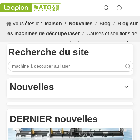
Vous êtes ici:
Maison
/
Nouvelles
/
Blog
/
Blog sur
les machines de découpe laser
/
Causes et solutions de
bavures dans des machines à découper au laser en métal.
Recherche du site
recherche
Les Application et les caractéristiques exceptionnelles des machines de marquage laser
Les caractéristiques polyvalentes Application et les caractéristiq
Nouvelles
DERNIER nouvelles