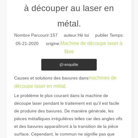
à découper au laser en
métal.
Nombre Parcourir:
157
auteur:Hé toi publier Temps:
Machine de découpe laser à
05-21-2020 origine:
fibre
Guide 2026 : Comment les machines de découpe de tubes au laser à fibre révolutionnent la fabrication de tuyaux
Guide 2026 : Comment les machines de découpe de tubes au laser à fi
enquête
machines de
Causes et solutions des bavures dans
découpe laser en métal
.
Le problème le plus courant dans la machine de
découpe laser pendant le traitement est qu'il est facile
de produire des bavures. De manière générale, les
pièces métalliques irrégulières telles car des angles vifs
et des bavures apparaîtront à la transition de la pièce
surface. Cependant, le commun ne signifie pas que