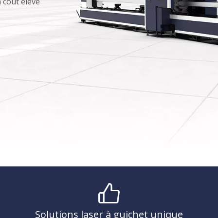
 coût élevé
Solutions laser à guichet unique