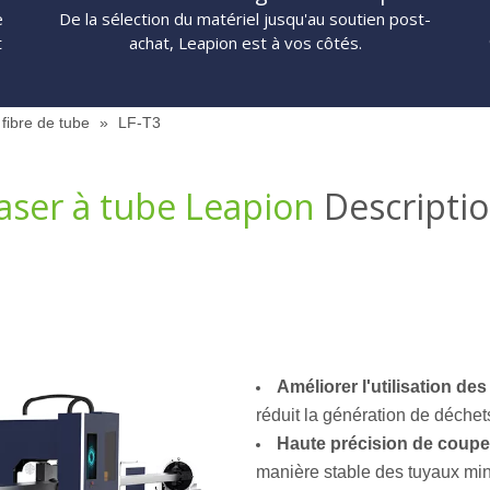
e
De la sélection du matériel jusqu'au soutien post-
t
achat, Leapion est à vos côtés.
fibre de tube
»
LF-T3
aser à tube Leapion
Descripti
Améliorer l'utilisation des
réduit la génération de déchets
Haute précision de coupe
manière stable des tuyaux minc