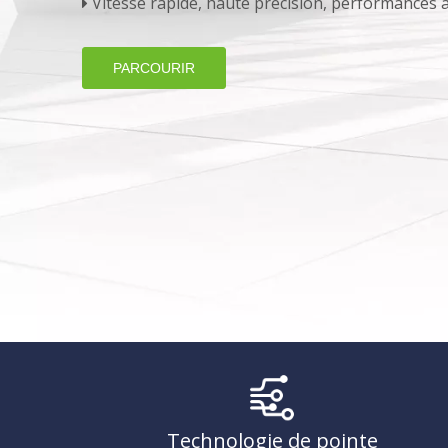
Vitesse rapide, haute précision, performances à

PARCOURIR
Technologie de pointe