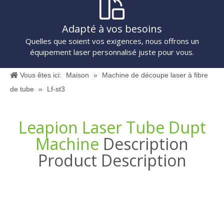
Adapté à vos besoins
Quelles que soient vos exigences, nous offrons un
équipement laser personnalisé juste pour vous.
Vous êtes ici:
Maison
»
Machine de découpe laser à fibre
de tube
»
Lf-st3
Leapion Laser Tube Dupt
Machine
Description
Product Description