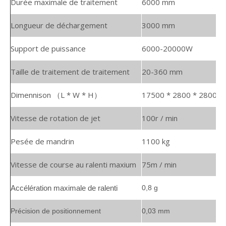
Durée maximale de traitement
6000 mm
Longueur de déchargement
3000 mm
Support de puissance
6000-20000W
Taille de traitement de traitement
20-360 mm
Dimennison （L * W * H）
17500 * 2800 * 2800 
Vitesse de rotation de jet
100r / min
Pesée de mandrin
1100 kg
Vitesse de course au ralenti maxium
75m / min
Accélération maximale de ralenti
0,8 g
Précision de positionnement
0,03 mm