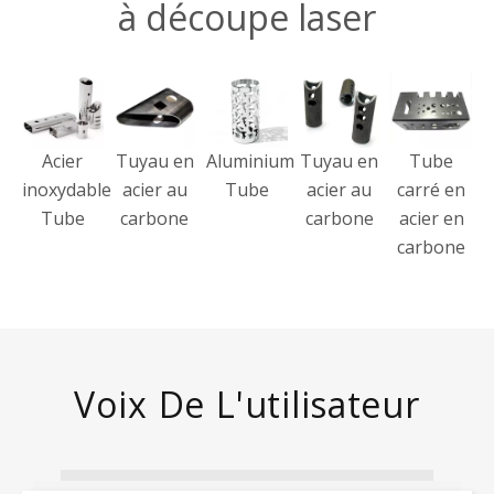
à découpe laser
Acier
Tuyau en
Tuyau en
Aluminium
Tube
inoxydable
acier au
acier au
Tube
carré en
Tube
carbone
carbone
acier en
carbone
Voix De L'utilisateur