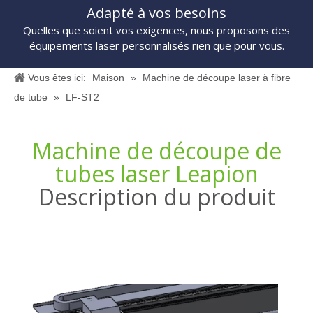
Adapté à vos besoins
Quelles que soient vos exigences, nous proposons des
équipements laser personnalisés rien que pour vous.
Vous êtes ici:
Maison
»
Machine de découpe laser à fibre
de tube
»
LF-ST2
Machine de découpe de
tubes laser Leapion
Description du produit