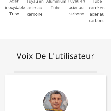
Acier
Tuyau en
Tuyau en
Aluminium
Tube
inoxydable
acier au
acier au
Tube
carré en
Tube
carbone
carbone
acier au
carbone
Voix De L'utilisateur