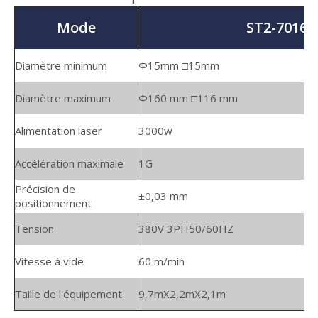
Mode
ST2-7016
Diamètre minimum
Φ15mm □15mm
Diamètre maximum
Φ160 mm □116 mm
Alimentation laser
3000w
Accélération maximale
1G
Précision de
±0,03 mm
positionnement
Tension
380V 3PH50/60HZ
Vitesse à vide
60 m/min
Taille de l'équipement
9,7mX2,2mX2,1m