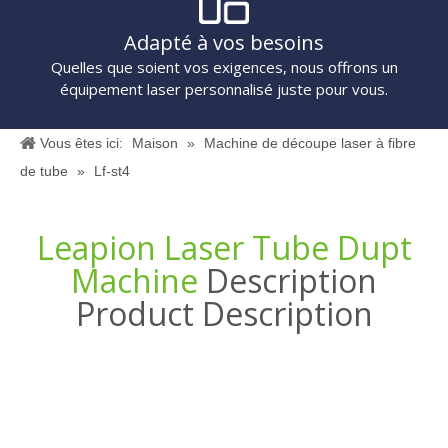
Solutions laser à guichet
De la sélection des équipements à la post-achat soutien,
Leapion est à vos côtés.
Adapté à vos besoins
Quelles que soient vos exigences, nous offrons un
équipement laser personnalisé juste pour vous.
Vous êtes ici:
Maison
»
Machine de découpe laser à fibre
de tube
»
Lf-st4
Leapion Laser Tube Dupt
Machine
Description
Product Description