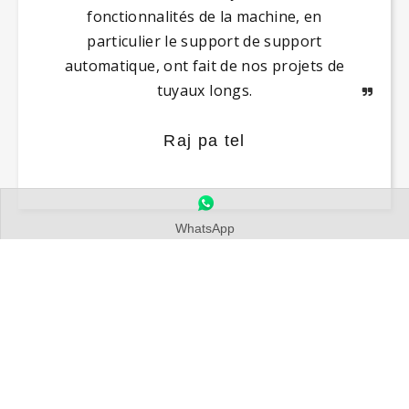
Vitrine du tube de machine
à découpe laser
Acier
Tuyau en
Tuyau en
Aluminium
Tube
inoxydable
acier au
acier au
Tube
carré en
WhatsApp
Tube
carbone
carbone
acier en
carbone
Voix De L'utilisateur