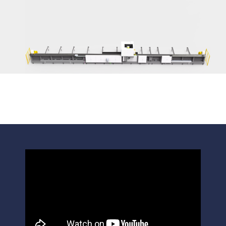
Mécanisme
d'alimentation de la
traduction
Réalise l'alimentation rapide des tuyaux, le levage
stable et le centrage automatique.
Le traitement par lots améliore l'efficacité du travail.