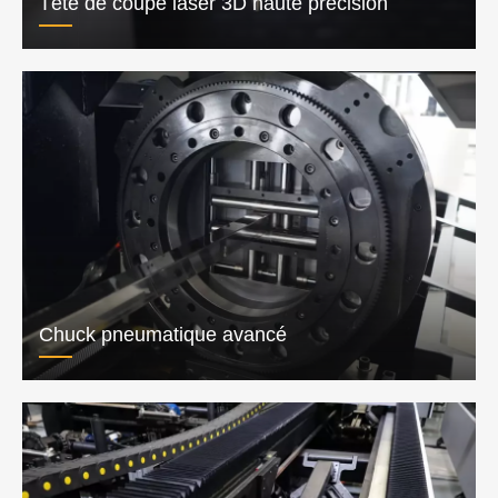
Précision de positionnement
0,03 mm
Répéter la précision du positionnement
0,02 mm
Dispositif de support
Suivi
Dispositif d'alimentation (facultatif)
Automatisation
Fonctionnalités de la
touche de
la touche de
coupe du laser tube