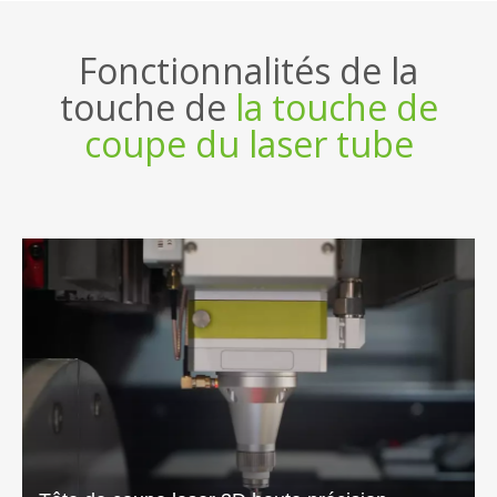
MODE
Durée maximale de traitement
12000 mm
Longueur de déchargement
12000 mm
Support de puissance
6000-20000W
Taille de traitement de traitement
20-360 mm
Dimennison （L * W * H）
30500 * 3600 * 2900 
Vitesse de rotation de jet
60r / min
Pesée de mandrin
1000 kg
Vitesse de course au ralenti maxium
60m / min
Accélération maximale de ralenti
0,6 g