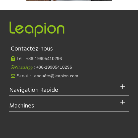
Échantillon de soudage
Contactez-nous
Tél :
+86-
19905410296

:
+86-19905410296
WhatsApp
E-mail：
enquête@leapion.com

Navigation Rapide
Machines
Échantillon de soudage