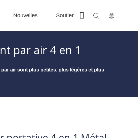
Nouvelles
Soutien
Contactez-nous
 Fe-Bs précisé 
 Production FC-BS nourrie de bobine 
 Échange polyvalent FE-EA 
 Couper en acier F-PL 
t par air 4 en 1
ar air sont plus petites, plus légères et plus
 portative 4 en 1 Métal