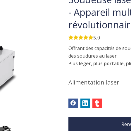
- Appareil mul
révolutionnair





5.0
Offrant des capacités de so
des soudures au laser.
Plus léger, plus portable, pl
Alimentation laser
Ren