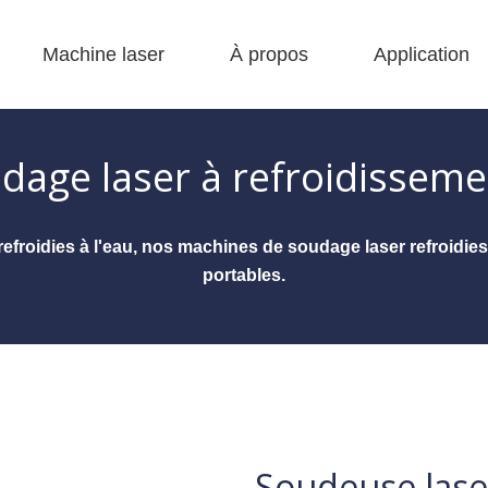
Machine laser
À propos
Application
 F-bs lit simple enfermé 
 F-gr grande taille 
 F-EA économique 
 Production FC-B Fed enroulée 
 F-MI Mini 
 FB BASIC 
age laser à refroidissemen
roidies à l'eau, nos machines de soudage laser refroidies p
portables.
Soudeuse laser