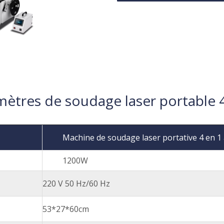
ètres de soudage laser portable 
Machine de soudage laser portative 4 en 1 
1200W
220 V 50 Hz/60 Hz
53*27*60cm