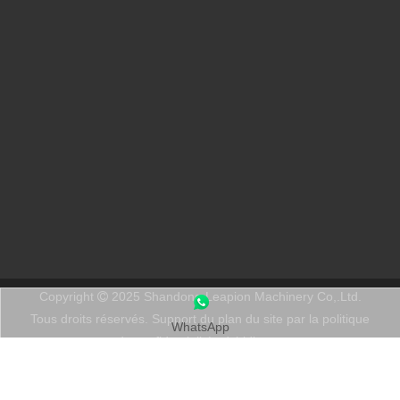
Copyright
2025 Shandong Leapion Machinery Co,.Ltd.

Tous droits réservés. Support
du plan du site
par
la politique
WhatsApp
de confidentialité
sdzhidienne