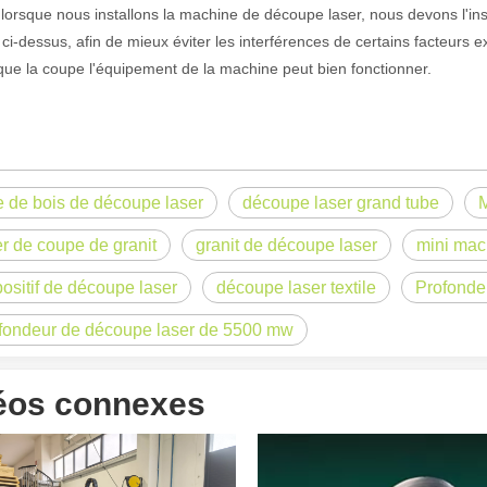
lorsque nous installons la machine de découpe laser, nous devons l'inst
l ci-dessus, afin de mieux éviter les interférences de certains facteurs
que la coupe l'équipement de la machine peut bien fonctionner.
re de bois de découpe laser
découpe laser grand tube
M
laser à fibre révolutionnent la fabrication de tuyauxDans le monde en év
er de coupe de granit
granit de découpe laser
mini mac
positif de découpe laser
découpe laser textile
Profonde
fondeur de découpe laser de 5500 mw
éos connexes
ne industrie manufacturière en développement rapide. Il peut traiter un