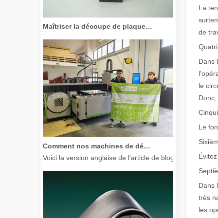
La ten
Maîtriser la découpe de plaques épaisses : comment les machines de découpe laser à fibre révolutionnent la fabrication
surten
de tra
Quatri
Dans l
l'opér
le cir
Donc, 
Cinqui
Le fon
Comment nos machines de découpe laser renforcent la fabrication mexicaine
Sixièm
Voici la version anglaise de l'article de blog, adaptée à
Évitez
Septiè
Dans l
très n
les op