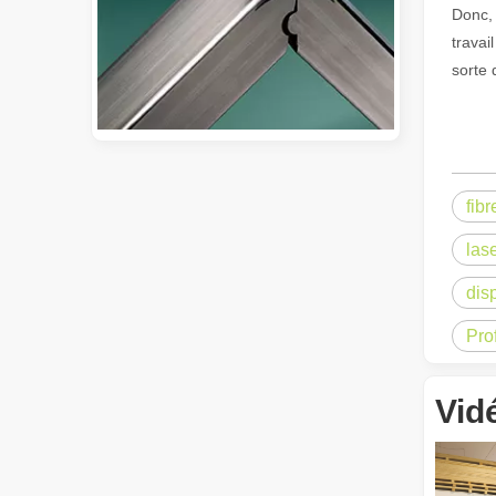
Donc, 
travai
sorte 
Guide 2026 : Comment les machines de découpe de tubes au laser à fibre révolutionnent la fabrication de tuyaux
fib
Guide 2026 : Comment les machines de découpe de tubes au 
las
dis
Pro
Vid
Qu'est-ce que la découpe laser de tubes ?
La découpe laser de tubes est une technologie clé dans u