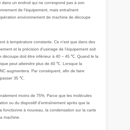
té dans un endroit qui ne correspond pas à son
tionnement de l'équipement, mais entraînent
ns l'opération environnement de machine de découpe
 de fabrication et industriel moderne, les machines de marquage laser s
nt à température constante. Ce n'est que dans des
ement et la précision d'usinage de l'équipement soit
 découpe doit être inférieur à 40 ~ 45 ℃. Quand le la
rique peut atteindre plus de 40 ℃. Lorsque la
CNC augmentera. Par conséquent, afin de faire
dépasser 35 ℃.
généralement moins de 75%. Parce que les molécules
tation ou du dispositif d'entraînement après que la
 fonctionne à nouveau, la condensation sur la carte
 la machine.