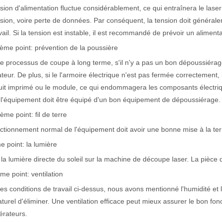
sion d'alimentation fluctue considérablement, ce qui entraînera le la
sion, voire perte de données. Par conséquent, la tension doit générale
vail. Si la tension est instable, il est recommandé de prévoir un aliment
ème point: prévention de la poussière
e processus de coupe à long terme, s'il n'y a pas un bon dépoussiérage
ateur. De plus, si le l'armoire électrique n'est pas fermée correctement, 
cuit imprimé ou le module, ce qui endommagera les composants électr
l'équipement doit être équipé d'un bon équipement de dépoussiérage.
ème point: fil de terre
ctionnement normal de l'équipement doit avoir une bonne mise à la ter
e point: la lumière
 un public international tout en conservant le ton professionnel et insp
 la lumière directe du soleil sur la machine de découpe laser. La pièce
me point: ventilation
es conditions de travail ci-dessus, nous avons mentionné l'humidité et 
aturel d'éliminer. Une ventilation efficace peut mieux assurer le bon 
érateurs.