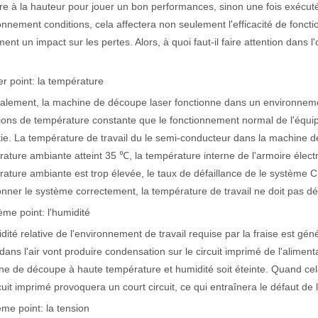
tre à la hauteur pour jouer un bon performances, sinon une fois exécu
onnement conditions, cela affectera non seulement l'efficacité de fonc
ent un impact sur les pertes. Alors, à quoi faut-il faire attention da
actéristiques exceptionnelles des machines de marquage laser Le paysage
r point: la température
alement, la machine de découpe laser fonctionne dans un environneme
ions de température constante que le fonctionnement normal de l'équip
ie. La température de travail du le semi-conducteur dans la machine de
ature ambiante atteint 35 ℃, la température interne de l'armoire élect
ature ambiante est trop élevée, le taux de défaillance de le système 
onner le système correctement, la température de travail ne doit pas 
me point: l'humidité
dité relative de l'environnement de travail requise par la fraise est 
dans l'air vont produire condensation sur le circuit imprimé de l'alimen
e de découpe à haute température et humidité soit éteinte. Quand cela
cuit imprimé provoquera un court circuit, ce qui entraînera le défaut de
ème point: la tension