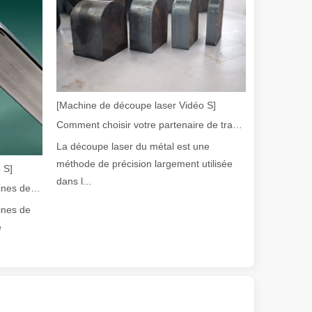
[Machine de découpe laser Vidéo S]
Comment choisir votre partenaire de travail : machine de découpe laser
La découpe laser du métal est une
méthode de précision largement utilisée
 S]
ge gamme de matériaux avec une haute précision et peu de déchets. Dans
dans l...
Guide 2026 : Comment les machines de découpe de tubes au laser à fibre révolutionnent la fabrication de tuyaux
ines de
e