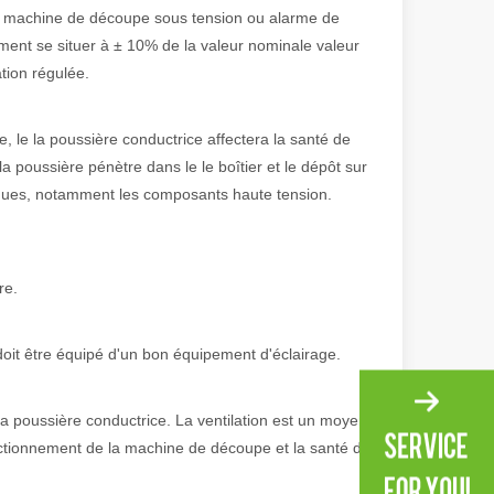
ser machine de découpe sous tension ou alarme de
ment se situer à ± 10% de la valeur nominale valeur
ation régulée.
, le la poussière conductrice affectera la santé de
la poussière pénètre dans le le boîtier et le dépôt sur
iques, notamment les composants haute tension.
re.
irant de l'original. Briller à travers le Pacifique : comment nos machi
 doit être équipé d'un bon équipement d'éclairage.
la poussière conductrice. La ventilation est un moyen
fonctionnement de la machine de découpe et la santé de