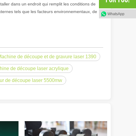
aller dans un endroit qui remplit les conditions de
 externes tels que les facteurs environnementaux, de
WhatsApp
achine de découpe et de gravure laser 1390
olution rapide de la fabrication métallique, l'efficacité et la précisio
hine de découpe laser acrylique
ur de découpe laser 5500mw
e variété de tubes métalliques avec une précision et une efficacité él