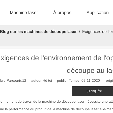
Machine laser
À propos
Application
 F-bs lit simple enfermé 
 F-gr grande taille 
 F-EA économique 
 Production FC-B Fed enroulée 
 F-MI Mini 
 FB BASIC 
Blog sur les machines de découpe laser
/
Exigences de l'e
xigences de l'environnement de l'o
découpe au la
re Parcourir:
12
auteur:Hé toi publier Temps: 05-11-2020 origi
enquête
ronnement de travail de la machine de découpe laser nécessite une atte
ue la performance du produit de la machine de découpe laser elle-même