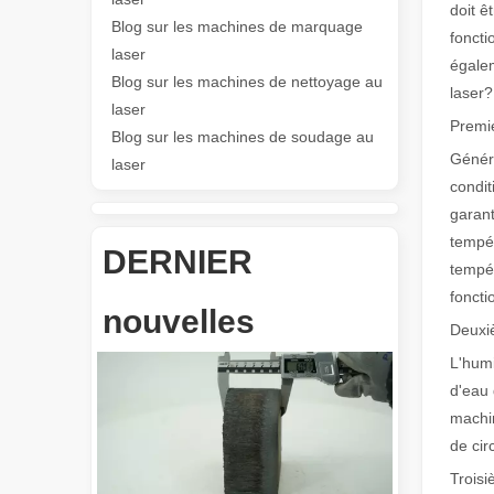
doit ê
Blog sur les machines de marquage
foncti
Les Application et les caractéristiques exceptionnelles des machines de marquage laser
laser
égalem
Les caractéristiques polyvalentes Application et les car
Blog sur les machines de nettoyage au
laser?
laser
Premie
Blog sur les machines de soudage au
Génér
laser
condit
garant
tempér
DERNIER
tempér
Révolutionnez la découpe de tubes : comment les machines de découpe de tubes laser transforment la fabrication
foncti
nouvelles
Deuxiè
L'humi
d'eau 
machin
de cir
Troisi