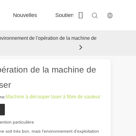
Nouvelles
Soutien
Contactez-nous
 Fe-Bs précisé 
 Production FC-BS nourrie de bobine 
 Échange polyvalent FE-EA 
 Couper en acier F-PL 
nvironnement de l'opération de la machine de
pération de la machine de
ser
Machine à découper laser à fibre de sauteur
ne:
ntion particulière
 soit très bon, mais l'environnement d'exploitation