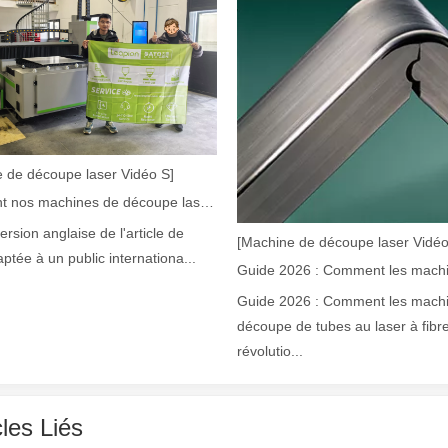
 de découpe laser Vidéo S]
Comment nos machines de découpe laser renforcent la fabrication mexicaine
version anglaise de l'article de
[Machine de découpe laser Vidéo
argement utilisée dans la fabrication du métal. Il peut couper une lar
aptée à un public internationa...
Guide 2026 : Comment les mach
découpe de tubes au laser à fibr
révolutio...
cles Liés