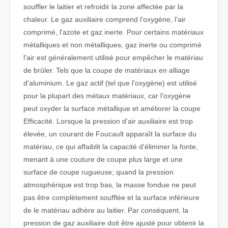
souffler le laitier et refroidir la zone affectée par la
chaleur. Le gaz auxiliaire comprend l'oxygène, l'air
Qu'est-ce que la découpe laser de tubes ?
comprimé, l'azote et gaz inerte. Pour certains matériaux
La découpe laser de tubes est une technologie clé dans une industr
métalliques et non métalliques, gaz inerte ou comprimé
l'air est généralement utilisé pour empêcher le matériau
de brûler. Tels que la coupe de matériaux en alliage
d'aluminium. Le gaz actif (tel que l'oxygène) est utilisé
pour la plupart des métaux matériaux, car l'oxygène
peut oxyder la surface métallique et améliorer la coupe
Efficacité. Lorsque la pression d'air auxiliaire est trop
élevée, un courant de Foucault apparaît la surface du
matériau, ce qui affaiblit la capacité d'éliminer la fonte,
menant à une couture de coupe plus large et une
surface de coupe rugueuse; quand la pression
atmosphérique est trop bas, la masse fondue ne peut
Comment choisir votre partenaire de travail : machine de découpe laser
pas être complètement soufflée et la surface inférieure
La découpe laser du métal est une méthode de précision largement 
de le matériau adhère au laitier. Par conséquent, la
pression de gaz auxiliaire doit être ajusté pour obtenir la