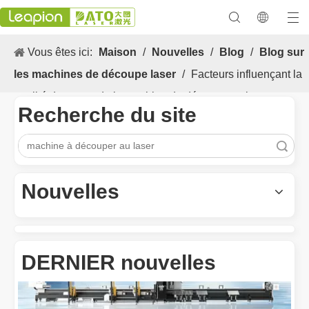
Vous êtes ici:
Maison
/
Nouvelles
/
Blog
/
Blog sur
les machines de découpe laser
/
Facteurs influençant la
qualité de coupe de la machine de découpe au laser
Recherche du site
recherche
Les Application et les caractéristiques exceptionnelles des machines de marquage laser
Les caractéristiques polyvalentes Application et les caractéristiq
Nouvelles
DERNIER nouvelles