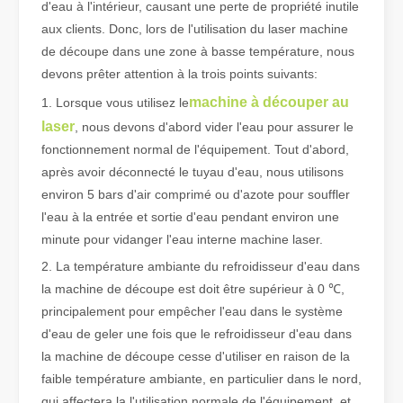
d'eau à l'intérieur, causant une perte de propriété inutile
aux clients. Donc, lors de l'utilisation du laser machine
de découpe dans une zone à basse température, nous
Qu'est-ce que la découpe laser de tubes ?
devons prêter attention à la trois points suivants:
La découpe laser de tubes est une technologie clé dans une industr
machine à découper au
1. Lorsque vous utilisez le
laser
, nous devons d'abord vider l'eau pour assurer le
fonctionnement normal de l'équipement. Tout d'abord,
après avoir déconnecté le tuyau d'eau, nous utilisons
environ 5 bars d'air comprimé ou d'azote pour souffler
l'eau à la entrée et sortie d'eau pendant environ une
minute pour vidanger l'eau interne machine laser.
2. La température ambiante du refroidisseur d'eau dans
la machine de découpe est doit être supérieur à 0 ℃,
principalement pour empêcher l'eau dans le système
d'eau de geler une fois que le refroidisseur d'eau dans
la machine de découpe cesse d'utiliser en raison de la
Comment choisir votre partenaire de travail : machine de découpe laser
La découpe laser du métal est une méthode de précision largement 
faible température ambiante, en particulier dans le nord,
qui affectera la l'utilisation normale de l'équipement, et