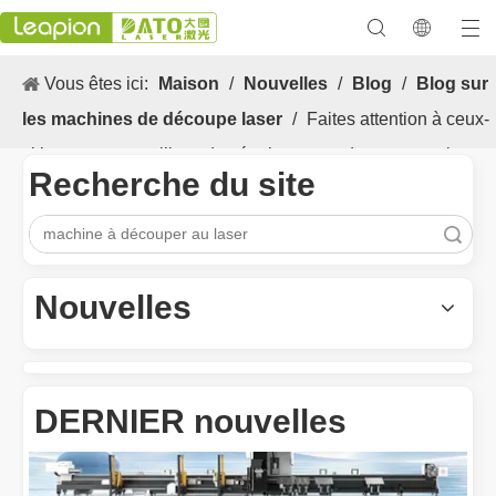
Vous êtes ici:
Maison
/
Nouvelles
/
Blog
/
Blog sur
les machines de découpe laser
/
Faites attention à ceux-
ci lorsque vous utilisez des équipements de coupe au laser
Recherche du site
dans une zone basse température
recherche
Les Application et les caractéristiques exceptionnelles des machines de marquage laser
Les caractéristiques polyvalentes Application et les caractéristiq
Nouvelles
DERNIER nouvelles