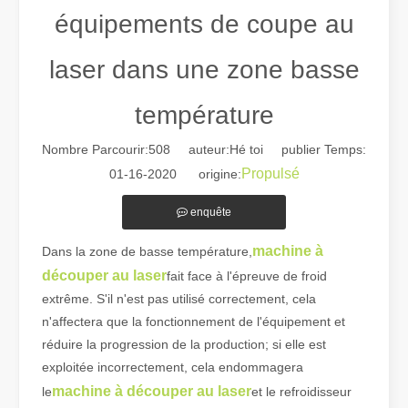
équipements de coupe au
laser dans une zone basse
température
Nombre Parcourir:
508
auteur:Hé toi publier Temps:
Guide 2026 : Comment les machines de découpe de tubes au laser à fibre révolutionnent la fabrication de tuyaux
Propulsé
01-16-2020 origine:
Guide 2026 : Comment les machines de découpe de tubes au laser à fi
enquête
machine à
Dans la zone de basse température,
découper au laser
fait face à l'épreuve de froid
extrême. S'il n'est pas utilisé correctement, cela
n'affectera que la fonctionnement de l'équipement et
réduire la progression de la production; si elle est
exploitée incorrectement, cela endommagera
machine à découper au laser
le
et le refroidisseur