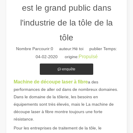
est le grand public dans
l'industrie de la tôle de la
tôle
Nombre Parcourir:
0
auteur:Hé toi publier Temps:
Guide 2026 : Comment les machines de découpe de tubes au laser à fibre révolutionnent la fabrication de tuyaux
Propulsé
04-02-2020 origine:
Guide 2026 : Comment les machines de découpe de tubes au laser à fi
enquête
Machine de découpe laser à fibre
a des
performances de aller od dans de nombreux domaines.
Dans le domaine de la tôlerie, les besoins en
équipements sont très élevés, mais le La machine de
découpe laser à fibre montre toujours une forte
résistance.
Pour les entreprises de traitement de la tôle, le