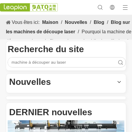
Vous êtes ici:
Maison
/
Nouvelles
/
Blog
/
Blog sur
les machines de découpe laser
/
Pourquoi la machine de
découpe au laser de fibre est le grand public dans l'industrie
Recherche du site
de la tôle de la tôle
recherche
Les Application et les caractéristiques exceptionnelles des machines de marquage laser
Les caractéristiques polyvalentes Application et les caractéristiq
Nouvelles
DERNIER nouvelles