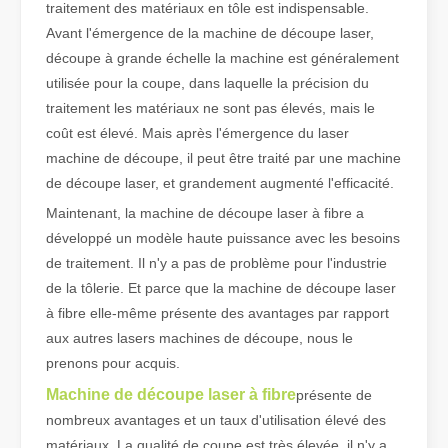
traitement des matériaux en tôle est indispensable.
Avant l'émergence de la machine de découpe laser,
Qu'est-ce que la découpe laser de tubes ?
découpe à grande échelle la machine est généralement
La découpe laser de tubes est une technologie clé dans une industr
utilisée pour la coupe, dans laquelle la précision du
traitement les matériaux ne sont pas élevés, mais le
coût est élevé. Mais après l'émergence du laser
machine de découpe, il peut être traité par une machine
de découpe laser, et grandement augmenté l'efficacité.
Maintenant, la machine de découpe laser à fibre a
développé un modèle haute puissance avec les besoins
de traitement. Il n'y a pas de problème pour l'industrie
de la tôlerie. Et parce que la machine de découpe laser
à fibre elle-même présente des avantages par rapport
aux autres lasers machines de découpe, nous le
prenons pour acquis.
Comment choisir votre partenaire de travail : machine de découpe laser
Machine de découpe laser à fibre
présente de
La découpe laser du métal est une méthode de précision largement 
nombreux avantages et un taux d'utilisation élevé des
matériaux. La qualité de coupe est très élevée, il n'y a