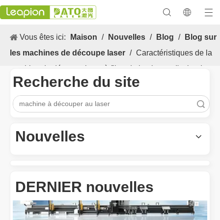
Vous êtes ici:
Maison
/
Nouvelles
/
Blog
/
Blog sur
les machines de découpe laser
/
Caractéristiques de la
machine de découpe laser à fibre de la plaque d'acier de
Recherche du site
précision
recherche
Les Application et les caractéristiques exceptionnelles des machines de marquage laser
Les caractéristiques polyvalentes Application et les caractéristiq
Nouvelles
DERNIER nouvelles