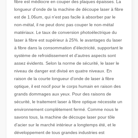
fibre est médiocre en couper des plaques épaisses. La
longueur d'onde de la machine de découpe laser à fibre
Qu'est-ce que la découpe laser de tubes ?
est de 1.06um, qui n'est pas facile à absorber par le
La découpe laser de tubes est une technologie clé dans une industr
non-métal, il ne peut donc pas couper le non-métal
matériaux. Le taux de conversion photoélectrique du
laser à fibre est supérieur à 25%. le avantages du laser
à fibre dans la consommation d'électricité, supportant le
système de refroidissement et d'autres aspects sont
assez évidents. Selon la norme de sécurité, le laser le
niveau de danger est divisé en quatre niveaux. En
raison de la courte longueur d'onde de laser à fibre
optique, il est nocif pour le corps humain en raison des
grands dommages aux yeux. Pour des raisons de
sécurité, le traitement laser à fibre optique nécessite un
environnement complètement fermé. Comme nous le
savons tous, la machine de découpe laser pour tôle
Comment choisir votre partenaire de travail : machine de découpe laser
d'acier sur le marché intérieur a longtemps été, et le
La découpe laser du métal est une méthode de précision largement 
développement de tous grandes industries est