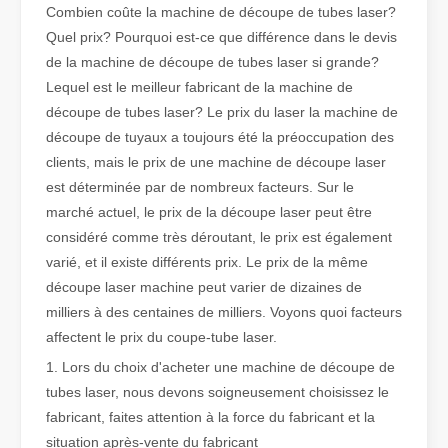
Combien coûte la machine de découpe de tubes laser?
Quel prix? Pourquoi est-ce que différence dans le devis
Qu'est-ce que la découpe laser de tubes ?
de la machine de découpe de tubes laser si grande?
La découpe laser de tubes est une technologie clé dans une industr
Lequel est le meilleur fabricant de la machine de
découpe de tubes laser? Le prix du laser la machine de
découpe de tuyaux a toujours été la préoccupation des
clients, mais le prix de une machine de découpe laser
est déterminée par de nombreux facteurs. Sur le
marché actuel, le prix de la découpe laser peut être
considéré comme très déroutant, le prix est également
varié, et il existe différents prix. Le prix de la même
découpe laser machine peut varier de dizaines de
milliers à des centaines de milliers. Voyons quoi facteurs
affectent le prix du coupe-tube laser.
1. Lors du choix d'acheter une machine de découpe de
Comment choisir votre partenaire de travail : machine de découpe laser
tubes laser, nous devons soigneusement choisissez le
La découpe laser du métal est une méthode de précision largement 
fabricant, faites attention à la force du fabricant et la
situation après-vente du fabricant