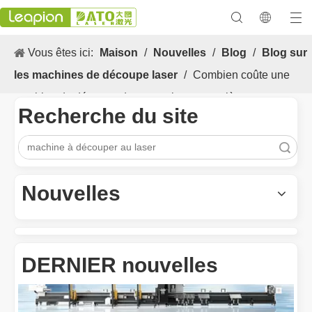
Vous êtes ici:
Maison
/
Nouvelles
/
Blog
/
Blog sur
les machines de découpe laser
/
Combien coûte une
machine de découpe de tuyaux laser complète
Recherche du site
recherche
Les Application et les caractéristiques exceptionnelles des machines de marquage laser
Les caractéristiques polyvalentes Application et les caractéristiq
Nouvelles
DERNIER nouvelles