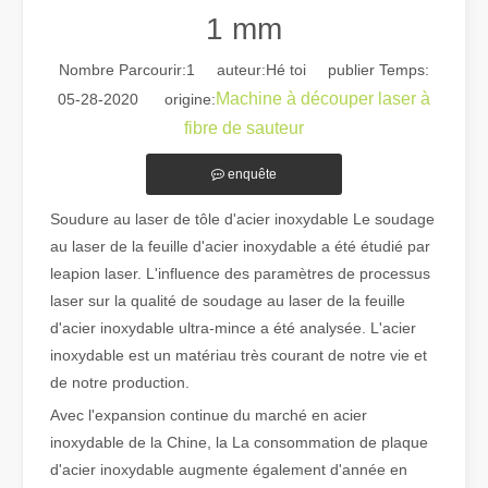
1 mm
Nombre Parcourir:
1
auteur:Hé toi publier Temps:
Machine à découper laser à
05-28-2020 origine:
fibre de sauteur
enquête
Guide 2026 : Comment les machines de découpe de tubes au laser à fibre révolutionnent la fabrication de tuyaux
Guide 2026 : Comment les machines de découpe de tubes au laser à fi
Soudure au laser de tôle d'acier inoxydable Le soudage
au laser de la feuille d'acier inoxydable a été étudié par
leapion laser. L'influence des paramètres de processus
laser sur la qualité de soudage au laser de la feuille
d'acier inoxydable ultra-mince a été analysée. L'acier
inoxydable est un matériau très courant de notre vie et
de notre production.
Avec l'expansion continue du marché en acier
inoxydable de la Chine, la La consommation de plaque
d'acier inoxydable augmente également d'année en