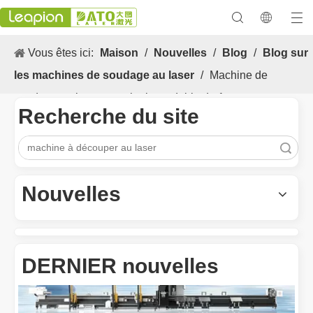
Vous êtes ici:
Maison
/
Nouvelles
/
Blog
/
Blog sur
les machines de soudage au laser
/
Machine de
soudage au laser en acier inoxydable de 1 mm
Recherche du site
recherche
Les Application et les caractéristiques exceptionnelles des machines de marquage laser
Les caractéristiques polyvalentes Application et les caractéristiq
Nouvelles
DERNIER nouvelles