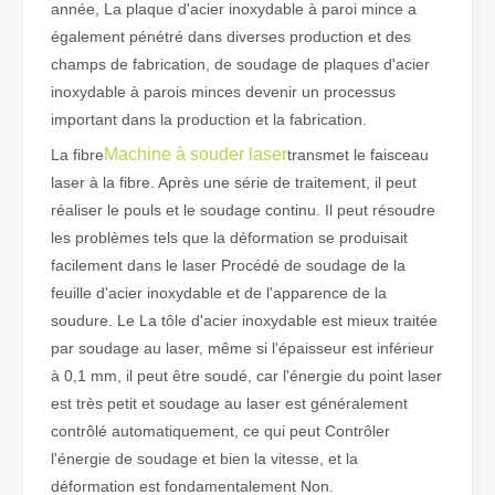
année, La plaque d'acier inoxydable à paroi mince a
également pénétré dans diverses production et des
Qu'est-ce que la découpe laser de tubes ?
champs de fabrication, de soudage de plaques d'acier
La découpe laser de tubes est une technologie clé dans une industr
inoxydable à parois minces devenir un processus
important dans la production et la fabrication.
Machine à souder laser
La fibre
transmet le faisceau
laser à la fibre. Après une série de traitement, il peut
réaliser le pouls et le soudage continu. Il peut résoudre
les problèmes tels que la déformation se produisait
facilement dans le laser Procédé de soudage de la
feuille d'acier inoxydable et de l'apparence de la
soudure. Le La tôle d'acier inoxydable est mieux traitée
par soudage au laser, même si l'épaisseur est inférieur
à 0,1 mm, il peut être soudé, car l'énergie du point laser
est très petit et soudage au laser est généralement
contrôlé automatiquement, ce qui peut Contrôler
Comment choisir votre partenaire de travail : machine de découpe laser
La découpe laser du métal est une méthode de précision largement 
l'énergie de soudage et bien la vitesse, et la
déformation est fondamentalement Non.