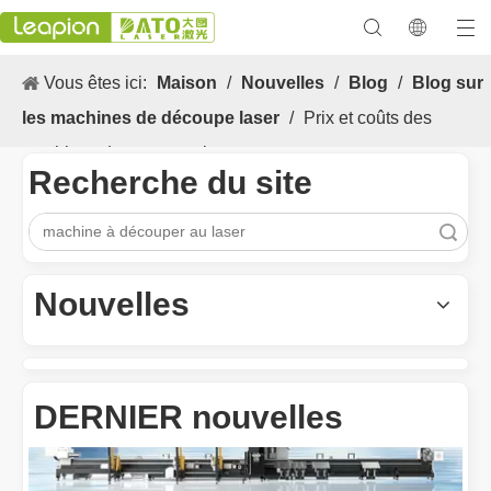
Vous êtes ici:
Maison
/
Nouvelles
/
Blog
/
Blog sur
les machines de découpe laser
/
Prix ​​et coûts des
machines de coupe au laser
Recherche du site
recherche
Les Application et les caractéristiques exceptionnelles des machines de marquage laser
Les caractéristiques polyvalentes Application et les caractéristiq
Nouvelles
DERNIER nouvelles