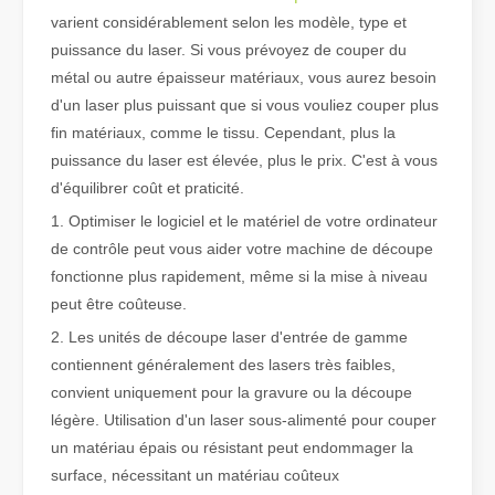
varient considérablement selon les modèle, type et
puissance du laser. Si vous prévoyez de couper du
Qu'est-ce que la découpe laser de tubes ?
métal ou autre épaisseur matériaux, vous aurez besoin
La découpe laser de tubes est une technologie clé dans une industr
d'un laser plus puissant que si vous vouliez couper plus
fin matériaux, comme le tissu. Cependant, plus la
puissance du laser est élevée, plus le prix. C'est à vous
d'équilibrer coût et praticité.
1. Optimiser le logiciel et le matériel de votre ordinateur
de contrôle peut vous aider votre machine de découpe
fonctionne plus rapidement, même si la mise à niveau
peut être coûteuse.
2. Les unités de découpe laser d'entrée de gamme
contiennent généralement des lasers très faibles,
convient uniquement pour la gravure ou la découpe
légère. Utilisation d'un laser sous-alimenté pour couper
Comment choisir votre partenaire de travail : machine de découpe laser
un matériau épais ou résistant peut endommager la
La découpe laser du métal est une méthode de précision largement 
surface, nécessitant un matériau coûteux