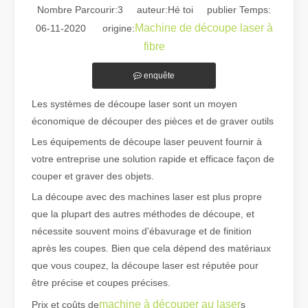
Nombre Parcourir:
3
auteur:Hé toi publier Temps:
Machine de découpe laser à
06-11-2020 origine:
fibre
enquête
Les systèmes de découpe laser sont un moyen
Guide 2026 : Comment les machines de découpe de tubes au laser à fibre révolutionnent la fabrication de tuyaux
économique de découper des pièces et de graver outils
Guide 2026 : Comment les machines de découpe de tubes au laser à fi
Les équipements de découpe laser peuvent fournir à
votre entreprise une solution rapide et efficace façon de
couper et graver des objets.
La découpe avec des machines laser est plus propre
que la plupart des autres méthodes de découpe, et
nécessite souvent moins d'ébavurage et de finition
après les coupes. Bien que cela dépend des matériaux
que vous coupez, la découpe laser est réputée pour
être précise et coupes précises.
machine à découper au laser
Prix ​​et coûts de
s