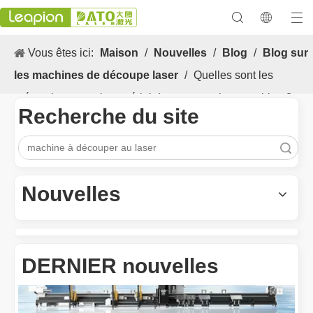
Vous êtes ici:
Maison
/
Nouvelles
/
Blog
/
Blog sur
les machines de découpe laser
/
Quelles sont les
précautions pour le matériel de coupe au laser en hiver?
Recherche du site
recherche
Les Application et les caractéristiques exceptionnelles des machines de marquage laser
Les caractéristiques polyvalentes Application et les caractéristiq
Nouvelles
DERNIER nouvelles