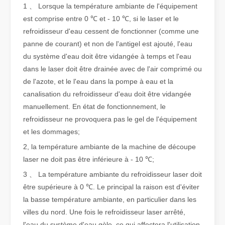
1 、 Lorsque la température ambiante de l'équipement
est comprise entre 0 ℃ et - 10 ℃, si le laser et le
Qu'est-ce que la découpe laser de tubes ?
refroidisseur d'eau cessent de fonctionner (comme une
La découpe laser de tubes est une technologie clé dans une industr
panne de courant) et non de l'antigel est ajouté, l'eau
du système d'eau doit être vidangée à temps et l'eau
dans le laser doit être drainée avec de l'air comprimé ou
de l'azote, et le l'eau dans la pompe à eau et la
canalisation du refroidisseur d'eau doit être vidangée
manuellement. En état de fonctionnement, le
refroidisseur ne provoquera pas le gel de l'équipement
et les dommages;
2, la température ambiante de la machine de découpe
laser ne doit pas être inférieure à - 10 ℃;
3 、 La température ambiante du refroidisseur laser doit
être supérieure à 0 ℃. Le principal la raison est d'éviter
Comment choisir votre partenaire de travail : machine de découpe laser
la basse température ambiante, en particulier dans les
La découpe laser du métal est une méthode de précision largement 
villes du nord. Une fois le refroidisseur laser arrêté,
l'eau du système d'eau gèle, ce qui affectera l'utilisation