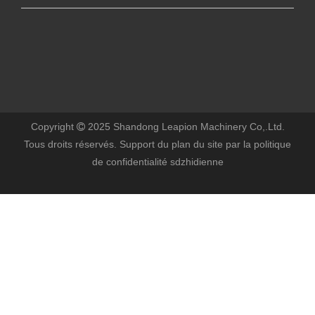
Copyright
2025 Shandong Leapion Machinery Co,.Ltd.

Tous droits réservés. Support
du plan du site
par
la politique
de confidentialité
sdzhidienne