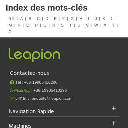
Index des mots-clés
0-9
A
B
C
D
E
F
G
H
I
J
K
L
M
N
O
P
Q
R
S
T
U
V
W
X
Y
Z
Contactez-nous
Tél :
+86-
19905410296

:
+86-19905410296
WhatsApp
E-mail：
enquête@leapion.com

Navigation Rapide
Machines