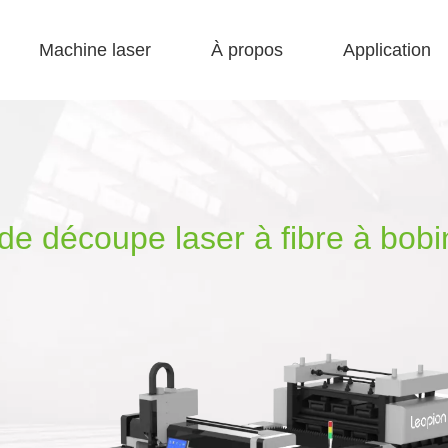
Machine laser
À propos
Application
 F-bs lit simple enfermé 
 F-gr grande taille 
 F-EA économique 
 Production FC-B Fed enroulée 
 F-MI Mini 
 FB BASIC 
de découpe laser à fibre à bob