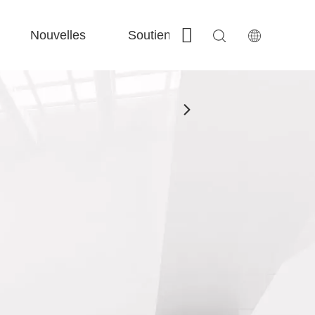
Nouvelles
Soutien
Contactez-nous
 Fe-Bs précisé 
 Production FC-BS nourrie de bobine 
 Échange polyvalent FE-EA 
 Couper en acier F-PL 