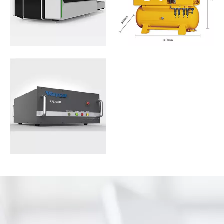
fermée, protection de
réservoir de stockage d'air.
l'environnement et de
Il a un petit volume et un
l'opérateur
faible bruit
Source laser haute
puissance
Max / IPG / Raycus
La puissance de chaque
laser peut être modifiée en
fonction des exigences de
coupe FIC spécifiques.
atteindre l'effet de multi-
usages.