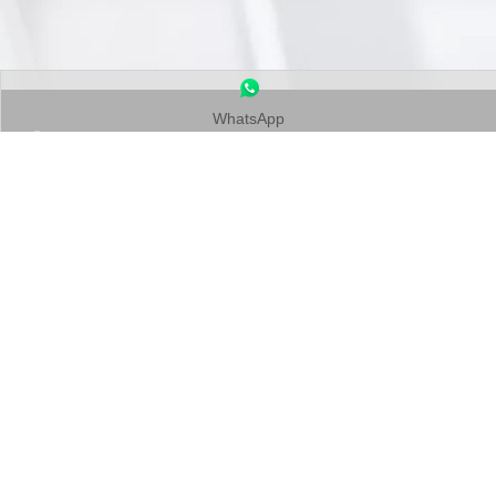
WhatsApp
Contactez-nous
Tél :
+86-
19905410296

:
+86-19905410296
WhatsApp
E-mail：
enquête@leapion.com

Navigation Rapide
Machines
Copyright
2025 Shandong Leapion Machinery Co,.Ltd.
