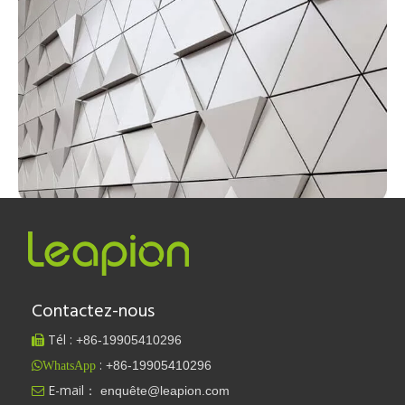
Métal
Contactez-nous
Tél :
+86-
19905410296

:
+86-19905410296
WhatsApp
E-mail：
enquête@leapion.com
