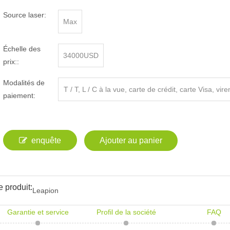
Source laser:
Max
Échelle des
34000USD
prix::
Modalités de
T / T, L / C à la vue, carte de crédit, carte Visa, vi
paiement:
ncaire
enquête
Ajouter au panier
 produit:
Leapion
Garantie et service
Profil de la société
FAQ