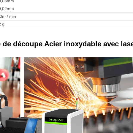
0,03mm
0,02mm
0m / min
2 g
e de découpe Acier inoxydable avec lase