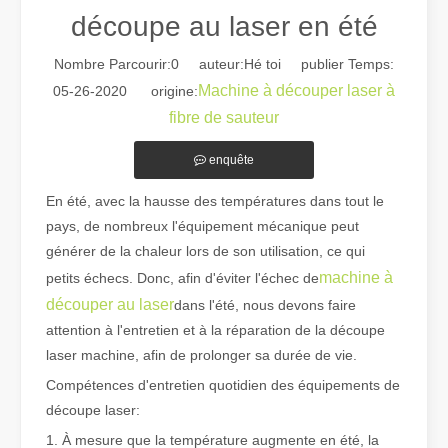
découpe au laser en été
Nombre Parcourir:
0
auteur:Hé toi publier Temps:
Machine à découper laser à
05-26-2020 origine:
fibre de sauteur
enquête
Guide 2026 : Comment les machines de découpe de tubes au laser à fibre révolutionnent la fabrication de tuyaux
Guide 2026 : Comment les machines de découpe de tubes au laser à fi
En été, avec la hausse des températures dans tout le
pays, de nombreux l'équipement mécanique peut
générer de la chaleur lors de son utilisation, ce qui
machine à
petits échecs. Donc, afin d'éviter l'échec de
découper au laser
dans l'été, nous devons faire
attention à l'entretien et à la réparation de la découpe
laser machine, afin de prolonger sa durée de vie.
Compétences d'entretien quotidien des équipements de
découpe laser:
1. À mesure que la température augmente en été, la