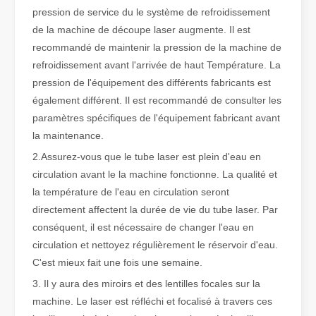
pression de service du le système de refroidissement
de la machine de découpe laser augmente. Il est
Qu'est-ce que la découpe laser de tubes ?
recommandé de maintenir la pression de la machine de
La découpe laser de tubes est une technologie clé dans une industr
refroidissement avant l'arrivée de haut Température. La
pression de l'équipement des différents fabricants est
également différent. Il est recommandé de consulter les
paramètres spécifiques de l'équipement fabricant avant
la maintenance.
2.Assurez-vous que le tube laser est plein d'eau en
circulation avant le la machine fonctionne. La qualité et
la température de l'eau en circulation seront
directement affectent la durée de vie du tube laser. Par
conséquent, il est nécessaire de changer l'eau en
circulation et nettoyez régulièrement le réservoir d'eau.
C'est mieux fait une fois une semaine.
Comment choisir votre partenaire de travail : machine de découpe laser
3. Il y aura des miroirs et des lentilles focales sur la
La découpe laser du métal est une méthode de précision largement 
machine. Le laser est réfléchi et focalisé à travers ces