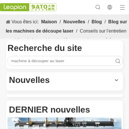
Vous êtes ici:
Maison
/
Nouvelles
/
Blog
/
Blog sur
les machines de découpe laser
/
Conseils sur l'entretien
quotidien de la machine de découpe au laser en été
Recherche du site
recherche
Les Application et les caractéristiques exceptionnelles des machines de marquage laser
Les caractéristiques polyvalentes Application et les caractéristiq
Nouvelles
DERNIER nouvelles