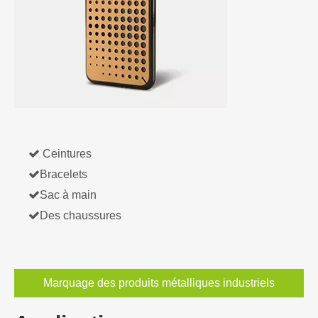

Ceintures

Bracelets

Sac à main

Des chaussures
Marquage des produits métalliques industriels