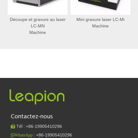
er
Découpe et gravure au laser
Mini gravure laser LC-Mi
D
LC-MN
Machine
Machine
Contactez-nous
Tél :
+86-
19905410296

:
+86-19905410296
WhatsApp