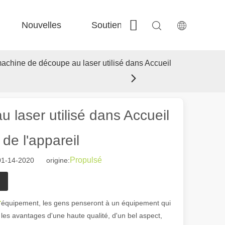
Nouvelles
Soutien
Contactez-nous
 Fe-Bs précisé 
 Production FC-BS nourrie de bobine 
 Échange polyvalent FE-EA 
 Couper en acier F-PL 
chine de découpe au laser utilisé dans Accueil
laser utilisé dans Accueil
de l'appareil
Propulsé
01-14-2020 origine:
r
équipement, les gens penseront à un équipement qui
les avantages d'une haute qualité, d'un bel aspect,