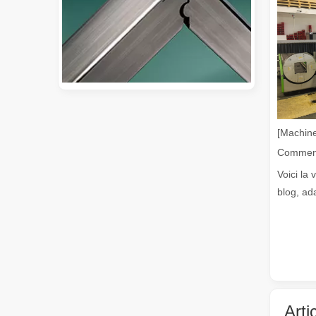
Guide 2026 : Comment les machines de découpe de tubes au laser à fibre révolutionnent la fabrication de tuyaux
[Machine
Guide 2026 : Comment les machines de découpe de tubes au 
Voici la 
blog, ad
Qu'est-ce que la découpe laser de tubes ?
Arti
La découpe laser de tubes est une technologie clé dans u