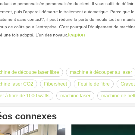
roduction personnalisée personnalisée du client. Il vous suffit de déf
itement, puis l'appareil démarre le traitement automatique. Parce que le
raitement sans contact\", il peut réduire la perte du moule tout en mai
up de coûts pour l'entreprise. C'est pourquoi l'équipement de machin
leapion
 une fois adopté. L'un des noyaux.
hine de découpe laser fibre
machine à découper au laser
hine laser CO2
Fibersheet
Feuille de fibre
Graveu
 un public international tout en conservant le ton professionnel et insp
er à fibre de 1000 watts
machine laser
machine de nett
éos connexes