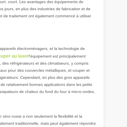
ourt. court. Les avantages des équipements de
 jours, en plus des industries de fabrication et de
 et de traitement ont également commencé à utiliser
 de fabrication et industriel moderne, les machines de marquage laser s
 appareils électroménagers, et la technologie de
uper au laser
l'équipement est principalement
 des réfrigérateurs et des climatiseurs, y compris
aux pour des couvercles métalliques, et couper et
rigérateurs. Cependant, en plus des gros appareils
e relativement bonnes applications dans les petits
dissipateurs de chaleur du fond du four à micro-ondes,
ino-russe a non seulement la flexibilité et la
aitement traditionnelle, mais peut également répondre