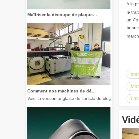
à la p
Maîtriser la découpe de plaques épaisses : comment les machines de découpe laser à fibre révolutionnent la fabrication
le tra
un \"t
beauco
marché
mac
Mac
Comment nos machines de découpe laser renforcent la fabrication mexicaine
Voici la version anglaise de l'article de blog, adaptée à
Las
Vid