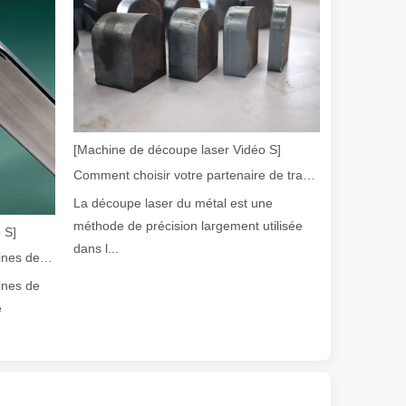
[Machine de découpe laser Vidéo S]
Comment choisir votre partenaire de travail : machine de découpe laser
olution rapide de la fabrication métallique, l'efficacité et la précisio
La découpe laser du métal est une
méthode de précision largement utilisée
 S]
dans l...
Guide 2026 : Comment les machines de découpe de tubes au laser à fibre révolutionnent la fabrication de tuyaux
ines de
e
e variété de tubes métalliques avec une précision et une efficacité él