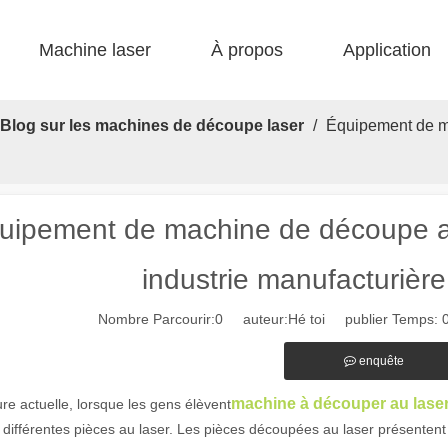
Machine laser
À propos
Application
 F-bs lit simple enfermé 
 F-gr grande taille 
 F-EA économique 
 Production FC-B Fed enroulée 
 F-MI Mini 
 FB BASIC 
Blog sur les machines de découpe laser
/
Équipement de ma
uipement de machine de découpe au 
industrie manufacturière 
Nombre Parcourir:
0
auteur:Hé toi publier Temps: 
enquête
machine à découper au lase
ure actuelle, lorsque les gens élèvent
différentes pièces au laser. Les pièces découpées au laser présentent 