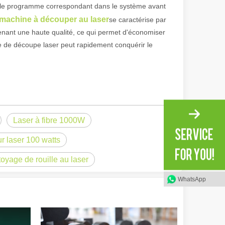
inir le programme correspondant dans le système avant
machine à découper au laser
se caractérise par
ntenant une haute qualité, ce qui permet d'économiser
e de découpe laser peut rapidement conquérir le
Laser à fibre 1000W
r laser 100 watts
irant de l'original. Briller à travers le Pacifique : comment nos machi
oyage de rouille au laser
WhatsApp