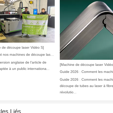
 de découpe laser Vidéo S]
laser à fibre révolutionnent la fabrication de tuyauxDans le monde en év
Comment nos machines de découpe laser renforcent la fabrication mexicaine
version anglaise de l'article de
[Machine de découpe laser Vidéo
aptée à un public internationa...
Guide 2026 : Comment les mach
découpe de tubes au laser à fibr
révolutio...
cles Liés
ne industrie manufacturière en développement rapide. Il peut traiter un