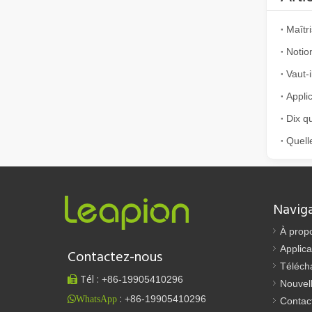
Vaut-i
Comment choisir votre partenaire de travail : machine de découpe laser
La découpe laser du métal est une méthode de précision l
Navig
À prop
Applica
Contactez-nous
Téléch
Tél :
+86-
19905410296

Nouvel
:
+86-19905410296
WhatsApp
Contac