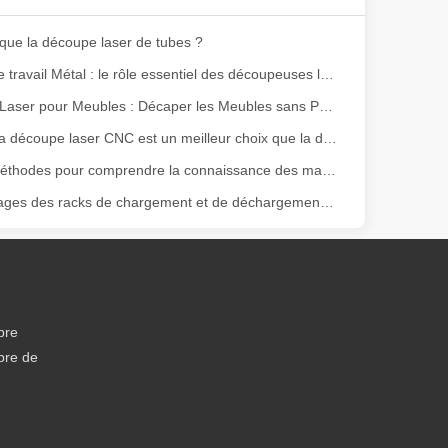
que la découpe laser de tubes ?
Maîtriser le travail Métal : le rôle essentiel des découpeuses laser Métal
Décapant Laser pour Meubles : Décaper les Meubles sans Produits Chimiques
Pourquoi la découpe laser CNC est un meilleur choix que la découpe plasma ?
Voies et méthodes pour comprendre la connaissance des machines de soudage laser
Les avantages des racks de chargement et de déchargement automatisés
ge gamme de matériaux avec une haute précision et peu de déchets. Dans
bre
bre de