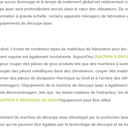
e aucun dommage et le temps de traitement global est relativement c
e laser sont profondément ancrés dans le cœur des utilisateurs. De nos
ormation à grande échelle, certains appareils ménagers de fabrication
actéristiques exceptionnelles des machines de marquage laser Le paysage
quipements de découpe laser.
éral, il existe de nombreux types de matériaux de fabrication pour les
machine à déco
ment requise est également incohérente. Aujourd'hui,
é pour couper des pièces de gros produits tels que des machines à laver,
ouper des pièces métalliques dans des climatiseurs, couper des matéri
nner des pièces de dissipation thermique au fond et à l'arrière des réf
oménagers, l'équipement de la machine de découpe laser a également d
ils électroménagers, tels que: les lames rotatives de l'extracteur, les 
achine à découper au laser
l'équipement peut être utilisé.
pement de machine de découpe laser développé par la production laser s
ion qui ne peuvent être égalées par la technologie de découpe et de tr