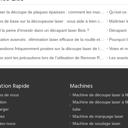
Maîtriser la découpe de plaques épaisses : comment les machines de découpe laser à fibre révolutionnent la fabrication
Qu'est-ce 
Notions de base sur la découpeuse laser : vous aide à bien comprendre
l la peine d'investir dans un décapant laser Bois ?
Application avancés : élimination laser efficace de la rouille et de la peinture
Dix questions fréquemment posées sur la découpe laser de tubes
Quelles sont les précautions lors de l’utilisation de Remove Rust avec le laser ?
argement utilisée dans la fabrication du métal. Il peut couper une lar
ation Rapide
Machines
os de nous
Machine de découpe laser à fi
tion
Machine de découpe laser à fi
arger
tube
les
Machine de marquage laser
tez-nous
Machine de soudage laser