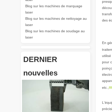
presqu
Blog sur les machines de marquage
découp
Les Application et les caractéristiques exceptionnelles des machines de marquage laser
laser
transf
Les caractéristiques polyvalentes Application et les car
Blog sur les machines de nettoyage au
des é
laser
Blog sur les machines de soudage au
laser
En gén
traite
utilis
DERNIER
pour c
Révolutionnez la découpe de tubes : comment les machines de découpe de tubes laser transforment la fabrication
poinço
nouvelles
électr
appare
m
etc.,
L'équi
précis