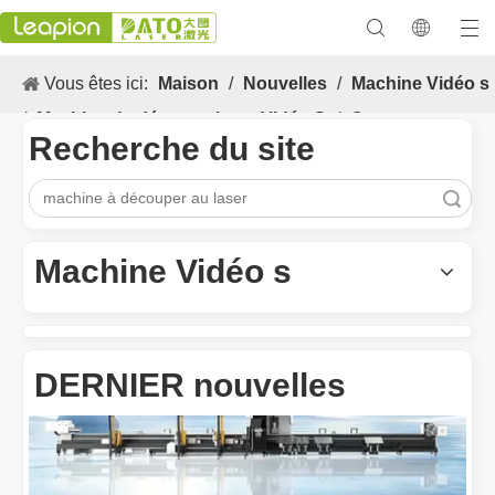
Vous êtes ici:
Maison
/
Nouvelles
/
Machine Vidéo s
/
Machine de découpe laser Vidéo S
/
Comment nos
Recherche du site
machines de découpe laser renforcent la fabrication
mexicaine
recherche
Les Application et les caractéristiques exceptionnelles des machines de marquage laser
Les caractéristiques polyvalentes Application et les caractéristiq
Machine Vidéo s
DERNIER nouvelles