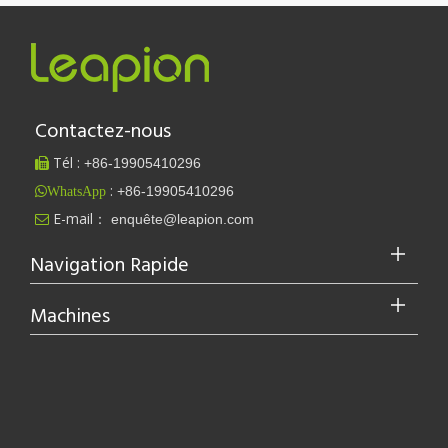
Contactez-nous
Est-ce un bon choix ? Quelle est la force du soudage laser ?
Le soudage au laser a révolutionné la fabrication moderne grâce à 
Tél :
+86-
19905410296

:
+86-19905410296
WhatsApp
E-mail：
enquête@leapion.com

Navigation Rapide
Machines