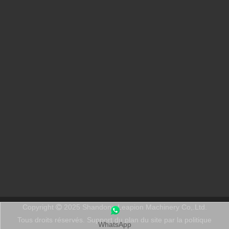
Qu’est-ce que la découpe laser ? La science de la tranche
Qu’est-ce que la découpe laser ? La science de la trancheÀ la bas
Enlèvement de peinture au laser, vous devez choisir la meilleure façon d'enlever la peinture
Dans le domaine du traitement et de la restauration de surfaces, 
Copyright
2025 Shandong Leapion Machinery Co,.Ltd.

Tous droits réservés. Support
du plan du site
par
la politique
WhatsApp