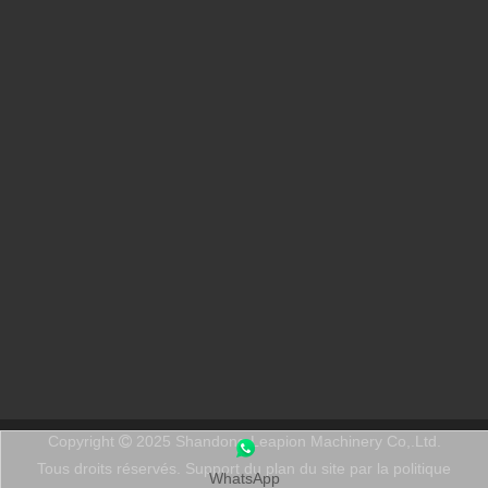
Qu’est-ce que la découpe laser ? La science de la tranche
Qu’est-ce que la découpe laser ? La science de la trancheÀ la bas
Enlèvement de peinture au laser, vous devez choisir la meilleure façon d'enlever la peinture
Dans le domaine du traitement et de la restauration de surfaces, 
Copyright
2025 Shandong Leapion Machinery Co,.Ltd.

Tous droits réservés. Support
du plan du site
par
la politique
WhatsApp