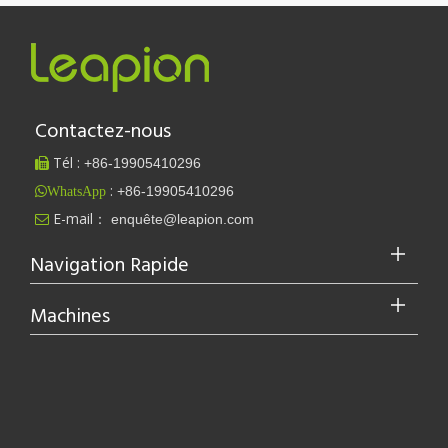
Contactez-nous
Est-ce un bon choix ? Quelle est la force du soudage laser ?
Le soudage au laser a révolutionné la fabrication moderne grâce à 
Tél :
+86-
19905410296

:
+86-19905410296
WhatsApp
E-mail：
enquête@leapion.com

Navigation Rapide
Machines