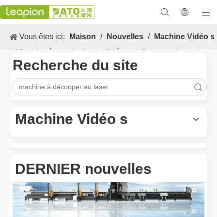
Vous êtes ici:
Maison
/
Nouvelles
/
Machine Vidéo s
/
Machine à souder laser Vidéo s
/
Dangers de soudage
Recherche du site
expliqués: comment le soudage au laser minimise les
risques
recherche
Les Application et les caractéristiques exceptionnelles des machines de marquage laser
Les caractéristiques polyvalentes Application et les caractéristiq
Machine Vidéo s
DERNIER nouvelles