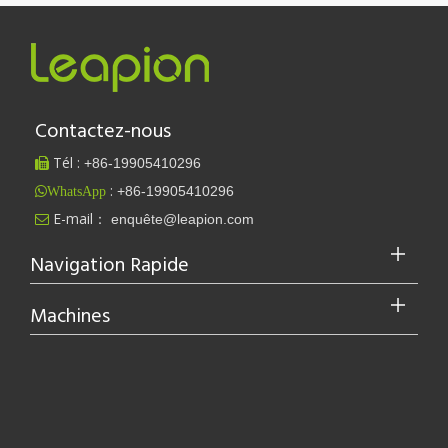
Contactez-nous
Est-ce un bon choix ? Quelle est la force du soudage laser ?
Le soudage au laser a révolutionné la fabrication moderne grâce à 
Tél :
+86-
19905410296

:
+86-19905410296
WhatsApp
E-mail：
enquête@leapion.com

Navigation Rapide
Machines