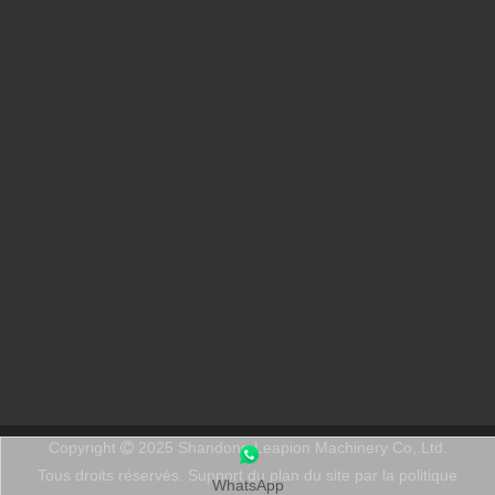
Qu’est-ce que la découpe laser ? La science de la tranche
Qu’est-ce que la découpe laser ? La science de la trancheÀ la bas
Enlèvement de peinture au laser, vous devez choisir la meilleure façon d'enlever la peinture
Dans le domaine du traitement et de la restauration de surfaces, 
Copyright
2025 Shandong Leapion Machinery Co,.Ltd.

Tous droits réservés. Support
du plan du site
par
la politique
WhatsApp