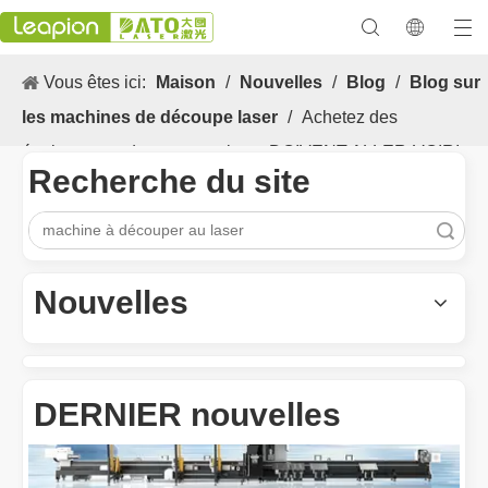
Vous êtes ici:
Maison
/
Nouvelles
/
Blog
/
Blog sur
les machines de découpe laser
/
Achetez des
équipements de coupe au laser DOIVENT ALLER-VOIR!
Recherche du site
recherche
Les Application et les caractéristiques exceptionnelles des machines de marquage laser
Les caractéristiques polyvalentes Application et les caractéristiq
Nouvelles
DERNIER nouvelles