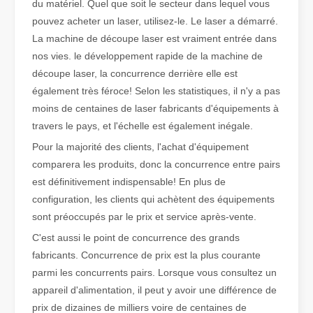
du matériel. Quel que soit le secteur dans lequel vous
pouvez acheter un laser, utilisez-le. Le laser a démarré.
La machine de découpe laser est vraiment entrée dans
Qu'est-ce que la découpe laser de tubes ?
nos vies. le développement rapide de la machine de
La découpe laser de tubes est une technologie clé dans une industr
découpe laser, la concurrence derrière elle est
également très féroce! Selon les statistiques, il n'y a pas
moins de centaines de laser fabricants d'équipements à
travers le pays, et l'échelle est également inégale.
Pour la majorité des clients, l'achat d'équipement
comparera les produits, donc la concurrence entre pairs
est définitivement indispensable! En plus de
configuration, les clients qui achètent des équipements
sont préoccupés par le prix et service après-vente.
C'est aussi le point de concurrence des grands
fabricants. Concurrence de prix est la plus courante
parmi les concurrents pairs. Lorsque vous consultez un
Comment choisir votre partenaire de travail : machine de découpe laser
appareil d'alimentation, il peut y avoir une différence de
La découpe laser du métal est une méthode de précision largement 
prix de dizaines de milliers voire de centaines de