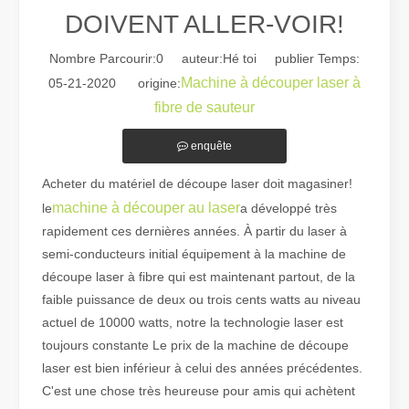
DOIVENT ALLER-VOIR!
Nombre Parcourir:
0
auteur:Hé toi publier Temps:
Machine à découper laser à
05-21-2020 origine:
fibre de sauteur
enquête
Guide 2026 : Comment les machines de découpe de tubes au laser à fibre révolutionnent la fabrication de tuyaux
Guide 2026 : Comment les machines de découpe de tubes au laser à fi
Acheter du matériel de découpe laser doit magasiner!
machine à découper au laser
le
a développé très
rapidement ces dernières années. À partir du laser à
semi-conducteurs initial équipement à la machine de
découpe laser à fibre qui est maintenant partout, de la
faible puissance de deux ou trois cents watts au niveau
actuel de 10000 watts, notre la technologie laser est
toujours constante Le prix de la machine de découpe
laser est bien inférieur à celui des années précédentes.
C'est une chose très heureuse pour amis qui achètent