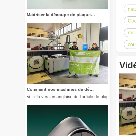
mac
Maîtriser la découpe de plaques épaisses : comment les machines de découpe laser à fibre révolutionnent la fabrication
Cou
mei
cou
Vid
Comment nos machines de découpe laser renforcent la fabrication mexicaine
Voici la version anglaise de l'article de blog, adaptée à