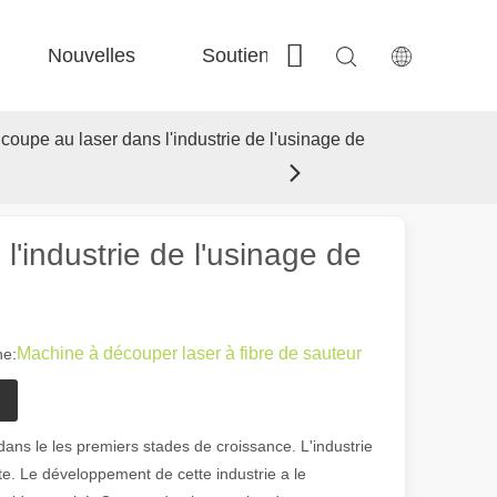
Nouvelles
Soutien
Contactez-nous
 Fe-Bs précisé 
 Production FC-BS nourrie de bobine 
 Échange polyvalent FE-EA 
 Couper en acier F-PL 
 coupe au laser dans l'industrie de l'usinage de
l'industrie de l'usinage de
Machine à découper laser à fibre de sauteur
e:
 dans le les premiers stades de croissance. L'industrie
nte. Le développement de cette industrie a le