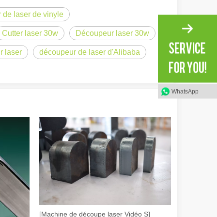
de laser de vinyle
Cutter laser 30w
Découpeur laser 30w
r laser
découpeur de laser d'Alibaba
WhatsApp
irant de l'original. Briller à travers le Pacifique : comment nos machi
[Machine de découpe laser Vidéo S]