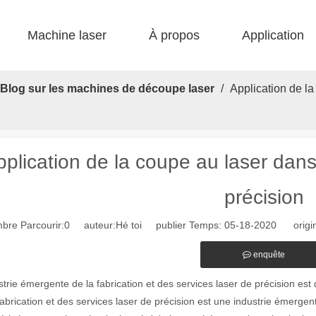
Machine laser
À propos
Application
 F-bs lit simple enfermé 
 F-gr grande taille 
 F-EA économique 
 Production FC-B Fed enroulée 
 F-MI Mini 
 FB BASIC 
Blog sur les machines de découpe laser
/
Application de la
plication de la coupe au laser dans 
précision
bre Parcourir:
0
auteur:Hé toi publier Temps: 05-18-2020 origin
enquête
strie émergente de la fabrication et des services laser de précision est
fabrication et des services laser de précision est une industrie émerge