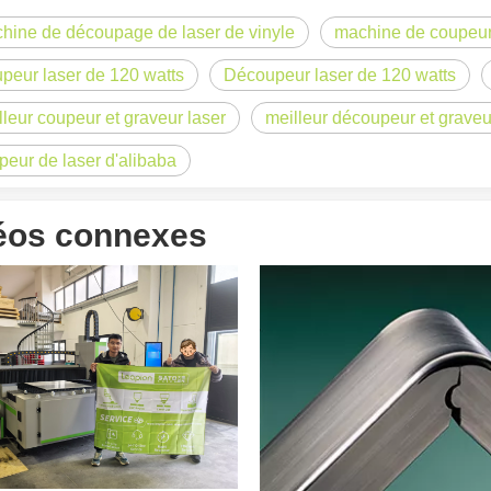
hine de découpage de laser de vinyle
machine de coupeur 
peur laser de 120 watts
Découpeur laser de 120 watts
lleur coupeur et graveur laser
meilleur découpeur et graveu
peur de laser d'alibaba
éos connexes
 un public international tout en conservant le ton professionnel et insp