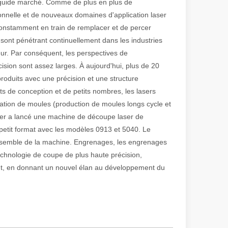
e guide marché. Comme de plus en plus de
tionnelle et de nouveaux domaines d'application laser
constamment en train de remplacer et de percer
 de fabrication et industriel moderne, les machines de marquage laser s
er sont pénétrant continuellement dans les industries
eur. Par conséquent, les perspectives de
ision sont assez larges. À aujourd'hui, plus de 20
roduits avec une précision et une structure
 de conception et de petits nombres, les lasers
isation de moules (production de moules longs cycle et
aser a lancé une machine de découpe laser de
petit format avec les modèles 0913 et 5040. Le
'ensemble de la machine. Engrenages, les engrenages
technologie de coupe de plus haute précision,
ment, en donnant un nouvel élan au développement du