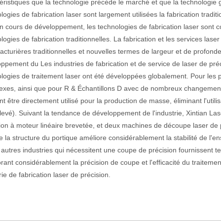
éristiques que la technologie précède le marché et que la technologi
logies de fabrication laser sont largement utilisées la fabrication tradi
n cours de développement, les technologies de fabrication laser sont 
actéristiques exceptionnelles des machines de marquage laser Le paysage
logies de fabrication traditionnelles. La fabrication et les services las
cturières traditionnelles et nouvelles termes de largeur et de profond
ppement du Les industries de fabrication et de service de laser de préc
logies de traitement laser ont été développées globalement. Pour les p
xes, ainsi que pour R & Échantillons D avec de nombreux changements
t être directement utilisé pour la production de masse, éliminant l'util
levé). Suivant la tendance de développement de l'industrie, Xintian L
ion à moteur linéaire brevetée, et deux machines de découpe laser de 
 la structure du portique améliore considérablement la stabilité de l
t autres industries qui nécessitent une coupe de précision fournissent 
rant considérablement la précision de coupe et l'efficacité du traite
rie de fabrication laser de précision.