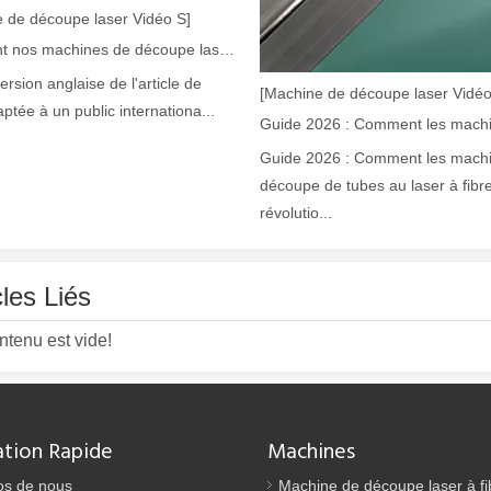
 de découpe laser Vidéo S]
Comment nos machines de découpe laser renforcent la fabrication mexicaine
version anglaise de l'article de
[Machine de découpe laser Vidéo
aptée à un public internationa...
Guide 2026 : Comment les mach
découpe de tubes au laser à fibr
révolutio...
laser à fibre révolutionnent la fabrication de tuyauxDans le monde en év
cles Liés
ntenu est vide!
ation Rapide
Machines
os de nous
Machine de découpe laser à fi
ne industrie manufacturière en développement rapide. Il peut traiter un