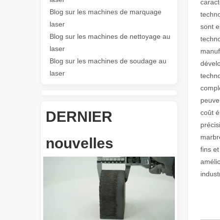
caract
Blog sur les machines de marquage
techno
Les Application et les caractéristiques exceptionnelles des machines de marquage laser
laser
sont e
Les caractéristiques polyvalentes Application et les car
Blog sur les machines de nettoyage au
techno
laser
manufa
Blog sur les machines de soudage au
dévelo
laser
techno
comple
peuven
DERNIER
coût é
précis
Révolutionnez la découpe de tubes : comment les machines de découpe de tubes laser transforment la fabrication
marbre
nouvelles
fins e
amélio
indust