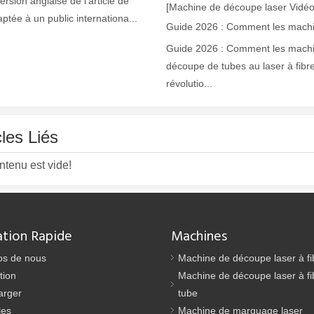
version anglaise de l'article de
[Machine de découpe laser Vidéo
aptée à un public internationa...
Guide 2026 : Comment les mach
découpe de tubes au laser à fibr
révolutio...
cles Liés
laser à fibre révolutionnent la fabrication de tuyauxDans le monde en év
ntenu est vide!
ation Rapide
Machines
os de nous
Machine de découpe laser à fi
tion
Machine de découpe laser à fi
arger
tube
les
Machine de marquage laser
ne industrie manufacturière en développement rapide. Il peut traiter un