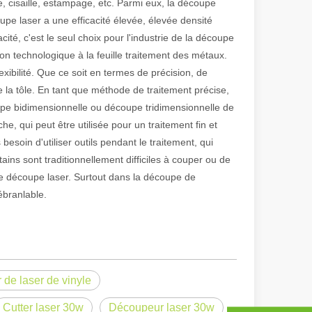
, cisaille, estampage, etc. Parmi eux, la découpe
e laser a une efficacité élevée, élevée densité
acité, c'est le seul choix pour l'industrie de la découpe
 de fabrication et industriel moderne, les machines de marquage laser s
on technologique à la feuille traitement des métaux.
xibilité. Que ce soit en termes de précision, de
 de la tôle. En tant que méthode de traitement précise,
upe bidimensionnelle ou découpe tridimensionnelle de
he, qui peut être utilisée pour un traitement fin et
besoin d'utiliser outils pendant le traitement, qui
ins sont traditionnellement difficiles à couper ou de
ne découpe laser. Surtout dans la découpe de
ébranlable.
de laser de vinyle
Cutter laser 30w
Découpeur laser 30w