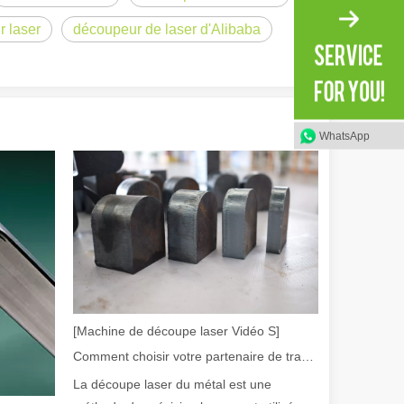
r laser
découpeur de laser d'Alibaba
WhatsApp
irant de l'original. Briller à travers le Pacifique : comment nos machi
[Machine de découpe laser Vidéo S]
Comment choisir votre partenaire de travail : machine de découpe laser
La découpe laser du métal est une