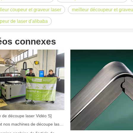
lleur coupeur et graveur laser
meilleur découpeur et graveu
peur de laser d'alibaba
éos connexes
 un public international tout en conservant le ton professionnel et insp
 de découpe laser Vidéo S]
Comment nos machines de découpe laser renforcent la fabrication mexicaine