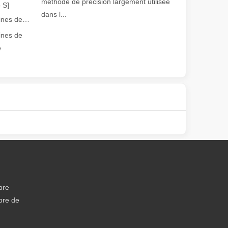
méthode de précision largement utilisée
 S]
dans l...
Guide 2026 : Comment les machines de découpe de tubes au laser à fibre révolutionnent la fabrication de tuyaux
ines de
e
olution rapide de la fabrication métallique, l'efficacité et la précisio
bre
bre de
e variété de tubes métalliques avec une précision et une efficacité él