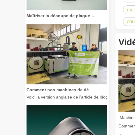
mei
Maîtriser la découpe de plaques épaisses : comment les machines de découpe laser à fibre révolutionnent la fabrication
cou
Vid
Comment nos machines de découpe laser renforcent la fabrication mexicaine
Voici la version anglaise de l'article de blog, adaptée à
[Machine