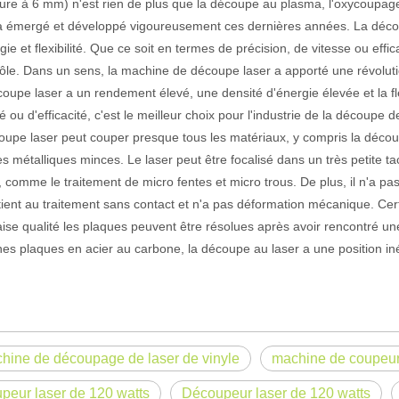
eure à 6 mm) n'est rien de plus que la découpe au plasma, l'oxycoupage
a émergé et développé vigoureusement ces dernières années. La découp
gie et flexibilité. Que ce soit en termes de précision, de vitesse ou effic
actéristiques exceptionnelles des machines de marquage laser Le paysage
tôle. Dans un sens, la machine de découpe laser a apporté une révoluti
oupe laser a un rendement élevé, une densité d'énergie élevée et la fle
té ou d'efficacité, c'est le meilleur choix pour l'industrie de la découpe
oupe laser peut couper presque tous les matériaux, y compris la déco
s métalliques minces. Le laser peut être focalisé dans un très petite tac
, comme le traitement de micro fentes et micro trous. De plus, il n'a pas 
ient au traitement sans contact et n'a pas déformation mécanique. Certa
se qualité les plaques peuvent être résolues après avoir rencontré u
nes plaques en acier au carbone, la découpe au laser a une position in
hine de découpage de laser de vinyle
machine de coupeur 
peur laser de 120 watts
Découpeur laser de 120 watts