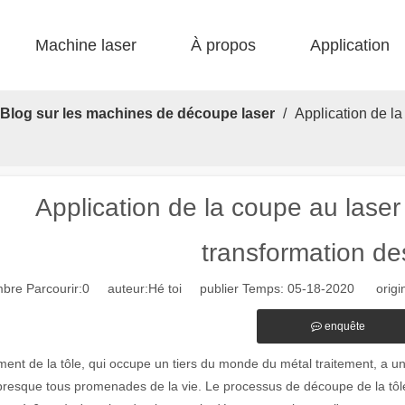
Machine laser
À propos
Application
 F-bs lit simple enfermé 
 F-gr grande taille 
 F-EA économique 
 Production FC-B Fed enroulée 
 F-MI Mini 
 FB BASIC 
Blog sur les machines de découpe laser
/
Application de la
Application de la coupe au laser 
transformation de
bre Parcourir:
0
auteur:Hé toi publier Temps: 05-18-2020 origin
enquête
ment de la tôle, qui occupe un tiers du monde du métal traitement, a un
resque tous promenades de la vie. Le processus de découpe de la tôle dé