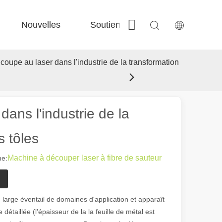
Nouvelles
Soutien
Contactez-nous
 Fe-Bs précisé 
 Production FC-BS nourrie de bobine 
 Échange polyvalent FE-EA 
 Couper en acier F-PL 
 coupe au laser dans l'industrie de la transformation
dans l'industrie de la
s tôles
Machine à découper laser à fibre de sauteur
e:
 large éventail de domaines d'application et apparaît
taillée (l'épaisseur de la la feuille de métal est