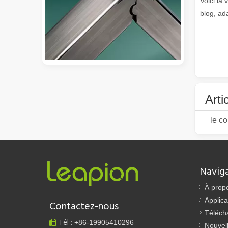
Voici la 
blog, ad
Guide 2026 : Comment les machines de découpe de tubes au laser à fibre révolutionnent la fabrication de tuyaux
Arti
Guide 2026 : Comment les machines de découpe de tubes au 
le co
Navig
À prop
Applica
Contactez-nous
Téléch
Qu'est-ce que la découpe laser de tubes ?
Tél :
+86-
19905410296

Nouvel
La découpe laser de tubes est une technologie clé dans u