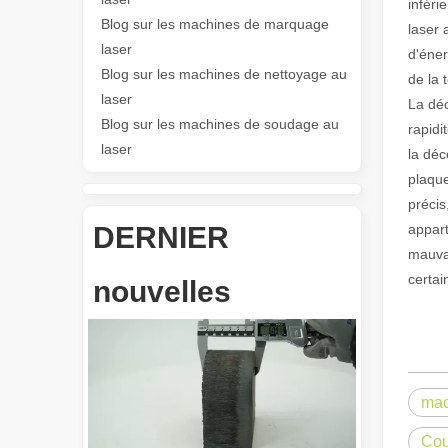
inféri
Blog sur les machines de marquage
laser 
Les Application et les caractéristiques exceptionnelles des machines de marquage laser
laser
d'éner
Les caractéristiques polyvalentes Application et les car
Blog sur les machines de nettoyage au
de la 
laser
La déc
Blog sur les machines de soudage au
rapidi
laser
la déc
plaque
précis
DERNIER
appart
mauvai
Révolutionnez la découpe de tubes : comment les machines de découpe de tubes laser transforment la fabrication
certai
nouvelles
mac
Cou