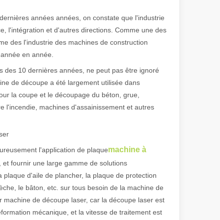
ernières années années, on constate que l'industrie
ce, l'intégration et d'autres directions. Comme une des
 de fabrication et industriel moderne, les machines de marquage laser s
e des l'industrie des machines de construction
d'année en année.
rs des 10 dernières années, ne peut pas être ignoré
ne de découpe a été largement utilisée dans
 pour la coupe et le découpage du béton, grue,
re l'incendie, machines d'assainissement et autres
ser
machine à
reusement l'application de plaque
, et fournir une large gamme de solutions
 plaque d'aile de plancher, la plaque de protection
 flèche, le bâton, etc. sur tous besoin de la machine de
er machine de découpe laser, car la découpe laser est
éformation mécanique, et la vitesse de traitement est