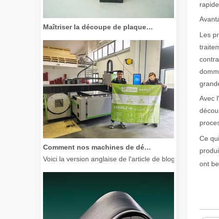
rapide
Avant
Maîtriser la découpe de plaques épaisses : comment les machines de découpe laser à fibre révolutionnent la fabrication
Les p
traite
contra
dommag
grande
Avec l
découp
proces
Ce qui
Comment nos machines de découpe laser renforcent la fabrication mexicaine
produi
Voici la version anglaise de l'article de blog, adaptée à
ont be