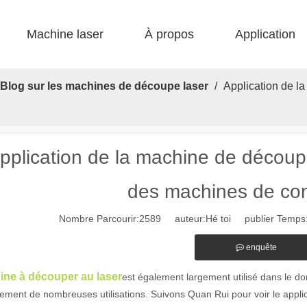
Machine laser
À propos
Application
 F-bs lit simple enfermé 
 F-gr grande taille 
 F-EA économique 
 Production FC-B Fed enroulée 
 F-MI Mini 
 FB BASIC 
Blog sur les machines de découpe laser
/
Application de l
pplication de la machine de découpe
des machines de con
Nombre Parcourir:
2589
auteur:Hé toi publier Temps:
enquête
ine à découper au laser
est également largement utilisé dans le do
ement de nombreuses utilisations. Suivons Quan Rui pour voir le applic