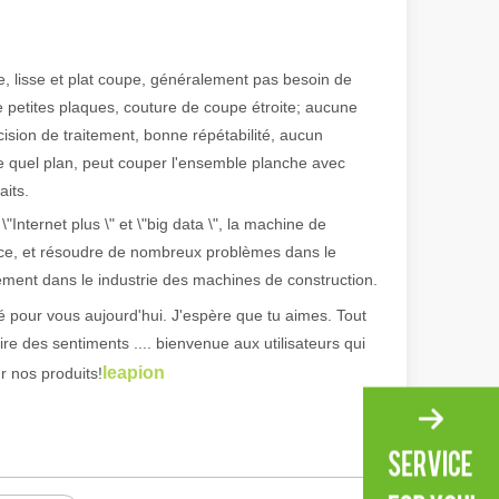
se, lisse et plat coupe, généralement pas besoin de
de petites plaques, couture de coupe étroite; aucune
ision de traitement, bonne répétabilité, aucun
e quel plan, peut couper l'ensemble planche avec
aits.
"Internet plus \" et \"big data \", la machine de
ence, et résoudre de nombreux problèmes dans le
gement dans le industrie des machines de construction.
é pour vous aujourd'hui. J'espère que tu aimes. Tout
ire des sentiments .... bienvenue aux utilisateurs qui
irant de l'original. Briller à travers le Pacifique : comment nos machi
leapion
ur nos produits!