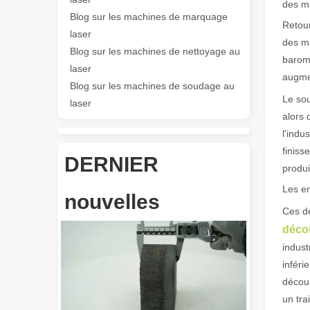
des m
Blog sur les machines de marquage
Retour
Les Application et les caractéristiques exceptionnelles des machines de marquage laser
laser
des ma
Les caractéristiques polyvalentes Application et les car
Blog sur les machines de nettoyage au
baromè
laser
augme
Blog sur les machines de soudage au
Le sou
laser
alors 
l'indu
finiss
DERNIER
produi
Révolutionnez la découpe de tubes : comment les machines de découpe de tubes laser transforment la fabrication
Les e
nouvelles
Ces d
déco
indust
inféri
découp
un tra