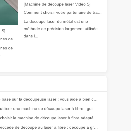
e variété de tubes métalliques avec une précision et une efficacité él
[Machine de découpe laser Vidéo S]
Comment choisir votre partenaire de travail : machine de découpe laser
La découpe laser du métal est une
méthode de précision largement utilisée
 S]
dans l...
Guide 2026 : Comment les machines de découpe de tubes au laser à fibre révolutionnent la fabrication de tuyaux
ines de
e
ge gamme de matériaux avec une haute précision et peu de déchets. Dans
Notions de base sur la découpeuse laser : vous aide à bien comprendre
Comment utiliser une machine de découpe laser à fibre : guide du débutant
Comment choisir la machine de découpe laser à fibre adaptée à vos besoins
Nouveau procédé de découpe au laser à fibre : découpe à grande vitesse de l'acier au carbone utilisant de l'oxygène, mise au point négative