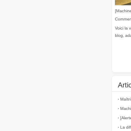
La découpe laser de tubes est une technologie clé dans u
[Machine
Voici la 
blog, ad
Comment choisir votre partenaire de travail : machine de découpe laser
La découpe laser du métal est une méthode de précision l
Arti
Machi