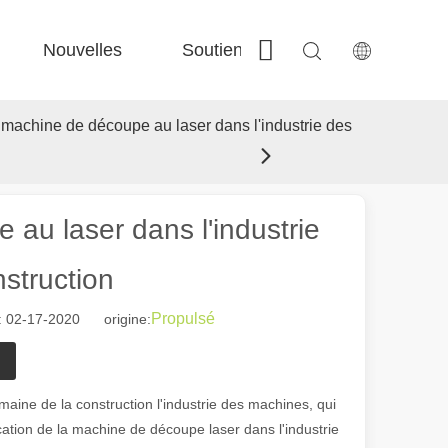
Nouvelles
Soutien
Contactez-nous
 Fe-Bs précisé 
 Production FC-BS nourrie de bobine 
 Échange polyvalent FE-EA 
 Couper en acier F-PL 
a machine de découpe au laser dans l'industrie des
 au laser dans l'industrie
struction
Propulsé
 02-17-2020 origine:
maine de la construction l'industrie des machines, qui
ation de la machine de découpe laser dans l'industrie