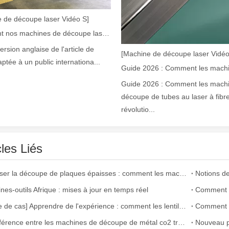
ne industrie manufacturière en développement rapide. Il peut traiter un
 de découpe laser Vidéo S]
Comment nos machines de découpe laser renforcent la fabrication mexicaine
version anglaise de l'article de
[Machine de découpe laser Vidéo
aptée à un public internationa...
Guide 2026 : Comment les mach
découpe de tubes au laser à fibr
révolutio...
argement utilisée dans la fabrication du métal. Il peut couper une lar
cles Liés
Maîtriser la découpe de plaques épaisses : comment les machines de découpe laser à fibre révolutionnent la fabrication
nes-outils Afrique : mises à jour en temps réel
[Alerte de cas] Apprendre de l'expérience : comment les lentilles découpées au laser de mauvaise qualité affectent la production
La différence entre les machines de découpe de métal co2 traditionnelles et la machine de découpe laser à fibre