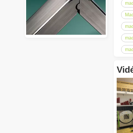
mac
Mac
mac
mac
mac
Guide 2026 : Comment les machines de découpe de tubes au laser à fibre révolutionnent la fabrication de tuyaux
Guide 2026 : Comment les machines de découpe de tubes au 
Vid
Qu'est-ce que la découpe laser de tubes ?