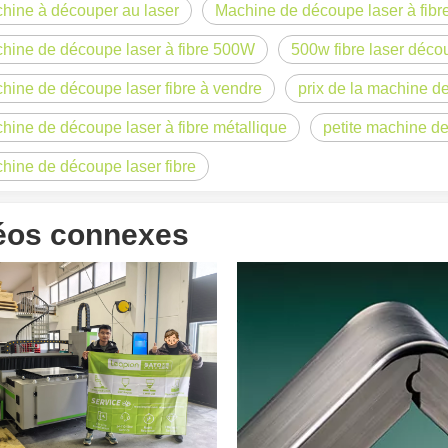
hine à découper au laser
Machine de découpe laser à fib
hine de découpe laser à fibre 500W
500w fibre laser déco
hine de découpe laser fibre à vendre
prix de la machine de
hine de découpe laser à fibre métallique
petite machine de
hine de découpe laser fibre
laser à fibre révolutionnent la fabrication de tuyauxDans le monde en év
éos connexes