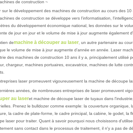
achines de construction ~
 sur le développement des machines de construction au cours des 10 d
chines de construction se développe vers l'informatisation, l'intelligen
actéristiques exceptionnelles des machines de marquage laser Le paysage
tres du développement économique national, les données sur le volum
nte de jour en jour et le volume de mise à jour augmente également 
machine à découper au laser
tien de
, un autre partenaire au cou
que le volume de mise à jour augmente d'année en année. Laser machi
strie des machines de construction 10 ans il y a, principalement utilisé
eur, chargeur, machines portuaires, excavatrice, machines de lutte cont
ts.
ntreprises laser promeuvent vigoureusement la machine de découpe la
ernières années, de nombreuses entreprises de laser promeuvent vigou
uper au laser
et machine de découpe laser de tuyaux dans l'industrie
rielles. Prenez le bulldozer comme exemple: la couverture organique, la
eure, la cadre de plate-forme, le cadre principal, la cabine, le godet, la
e laser pour traiter. Quant à savoir pourquoi nous choisissons d'utilis
itement sans contact dans le processus de traitement, il n'y a pas de d