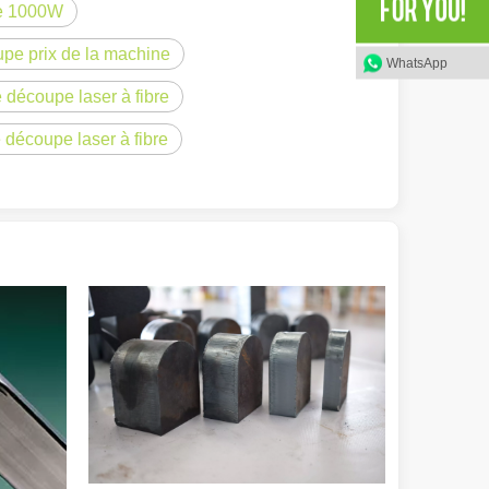
re 1000W
upe prix de la machine
WhatsApp
 découpe laser à fibre
 découpe laser à fibre
olution rapide de la fabrication métallique, l'efficacité et la précisio