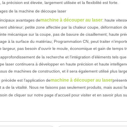
, la précision est élevée, largement utilisée et la flexibilité est forte.
ages de la machine de découpe laser
machine à découper au laser
rincipaux avantages de
: haute vites
ment ultérieur; petite zone affectée par la chaleur coupe, déformation 
inte mécanique sur la coupe, pas de bavure de cisaillement; haute préc
e à la surface du matériau; Programmation CN, peut traiter n'import
 largeur, pas besoin d'ouvrir le moule, économique et gain de temps tr
'approfondissement de la recherche et l'intégration d'éléments tels que \
e laser continuera à développer en haute précision et haute intellig
sus de machines de construction, et il sera également utilisé plus lar
machine à découper au laser
 précède est l'application de
présent
t a de la vitalité. Nous ne faisons pas seulement produits, mais aussi fa
 un public international tout en conservant le ton professionnel et insp
soin de cliquer sur notre page d'accueil pour visiter et en savoir plus s