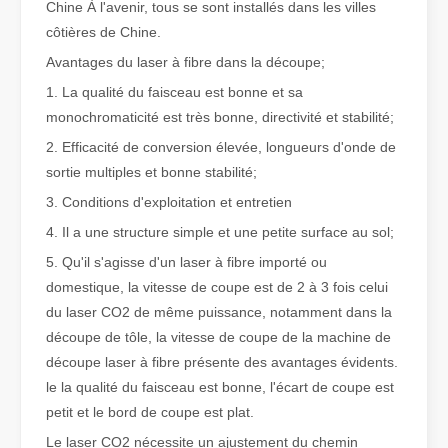
Chine À l'avenir, tous se sont installés dans les villes
côtières de Chine.
Qu'est-ce que la découpe laser de tubes ?
Avantages du laser à fibre dans la découpe;
La découpe laser de tubes est une technologie clé dans une industr
1. La qualité du faisceau est bonne et sa
monochromaticité est très bonne, directivité et stabilité;
2. Efficacité de conversion élevée, longueurs d'onde de
sortie multiples et bonne stabilité;
3. Conditions d'exploitation et entretien
4. Il a une structure simple et une petite surface au sol;
5. Qu'il s'agisse d'un laser à fibre importé ou
domestique, la vitesse de coupe est de 2 à 3 fois celui
du laser CO2 de même puissance, notamment dans la
découpe de tôle, la vitesse de coupe de la machine de
découpe laser à fibre présente des avantages évidents.
le la qualité du faisceau est bonne, l'écart de coupe est
Comment choisir votre partenaire de travail : machine de découpe laser
petit et le bord de coupe est plat.
La découpe laser du métal est une méthode de précision largement 
Le laser CO2 nécessite un ajustement du chemin