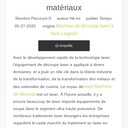
matériaux
Nombre Parcourir:
0
auteur:Hé toi publier Temps:
Machine de découpe laser à
05-27-2020 origine:
fibre Leapion
enquête
Guide 2026 : Comment les machines de découpe de tubes au laser à fibre révolutionnent la fabrication de tuyaux
Guide 2026 : Comment les machines de découpe de tubes au laser à fi
Avec le développement rapide de la technologie laser,
l'équipement de découpe laser a appliqué à divers
domaines, et a joué un rôle clé dans la tôlerie industrie
de la transformation, de la transformation des métaux et
laser Machine
des ustensiles de cuisine. Le noyau de
de découpe
est un laser. À l'heure actuelle, il y a
encore beaucoup de laser importé équipements de
coupe dans le segment ultra haute puissance. De
nombreux traitements laser étrangers les entreprises
regardent le vaste marché du traitement au laser en