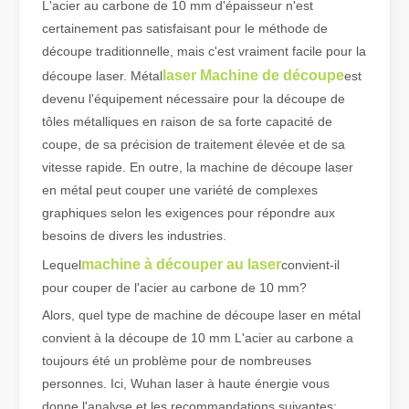
L'acier au carbone de 10 mm d'épaisseur n'est
certainement pas satisfaisant pour le méthode de
découpe traditionnelle, mais c'est vraiment facile pour la
Qu'est-ce que la découpe laser de tubes ?
laser Machine de découpe
découpe laser. Métal
est
La découpe laser de tubes est une technologie clé dans une industr
devenu l'équipement nécessaire pour la découpe de
tôles métalliques en raison de sa forte capacité de
coupe, de sa précision de traitement élevée et de sa
vitesse rapide. En outre, la machine de découpe laser
en métal peut couper une variété de complexes
graphiques selon les exigences pour répondre aux
besoins de divers les industries.
machine à découper au laser
Lequel
convient-il
pour couper de l'acier au carbone de 10 mm?
Alors, quel type de machine de découpe laser en métal
convient à la découpe de 10 mm L'acier au carbone a
toujours été un problème pour de nombreuses
Comment choisir votre partenaire de travail : machine de découpe laser
La découpe laser du métal est une méthode de précision largement 
personnes. Ici, Wuhan laser à haute énergie vous
donne l'analyse et les recommandations suivantes: