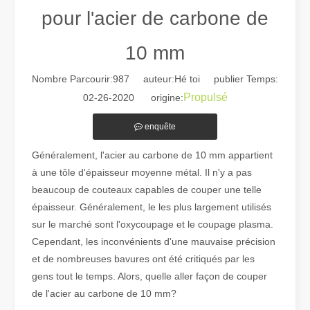
pour l'acier de carbone de
10 mm
Nombre Parcourir:
987
auteur:Hé toi publier Temps:
Propulsé
02-26-2020 origine:
Guide 2026 : Comment les machines de découpe de tubes au laser à fibre révolutionnent la fabrication de tuyaux
enquête
Guide 2026 : Comment les machines de découpe de tubes au laser à fi
Généralement, l'acier au carbone de 10 mm appartient
à une tôle d'épaisseur moyenne métal. Il n'y a pas
beaucoup de couteaux capables de couper une telle
épaisseur. Généralement, le les plus largement utilisés
sur le marché sont l'oxycoupage et le coupage plasma.
Cependant, les inconvénients d'une mauvaise précision
et de nombreuses bavures ont été critiqués par les
gens tout le temps. Alors, quelle aller façon de couper
de l'acier au carbone de 10 mm?