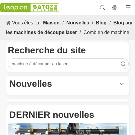
Vous êtes ici:
Maison
/
Nouvelles
/
Blog
/
Blog sur
les machines de découpe laser
/
Combien de machine
de coupe laser est meilleure pour l'acier de carbone de 10
Recherche du site
mm
recherche
Les Application et les caractéristiques exceptionnelles des machines de marquage laser
Les caractéristiques polyvalentes Application et les caractéristiq
Nouvelles
DERNIER nouvelles