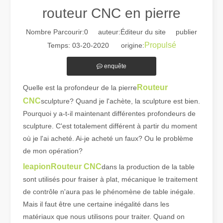
routeur CNC en pierre
Nombre Parcourir:
0
auteur:Éditeur du site publier
Propulsé
Temps: 03-20-2020 origine:
enquête
Routeur
Quelle est la profondeur de la pierre
Guide 2026 : Comment les machines de découpe de tubes au laser à fibre révolutionnent la fabrication de tuyaux
CNC
sculpture? Quand je l'achète, la sculpture est bien.
Guide 2026 : Comment les machines de découpe de tubes au laser à fi
Pourquoi y a-t-il maintenant différentes profondeurs de
sculpture. C'est totalement différent à partir du moment
où je l'ai acheté. Ai-je acheté un faux? Ou le problème
de mon opération?
leapion
Routeur CNC
dans la production de la table
sont utilisés pour fraiser à plat, mécanique le traitement
de contrôle n'aura pas le phénomène de table inégale.
Mais il faut être une certaine inégalité dans les
matériaux que nous utilisons pour traiter. Quand on