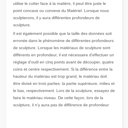
utilise le cutter face à la matière, il peut être juste le
point concave ou convexe du Matériel. Lorsque nous
sculpterons, il y aura différentes profondeurs de
Qu'est-ce que la découpe laser de tubes ?
sculpture.
La découpe laser de tubes est une technologie clé dans une industr
Il est également possible que la taille des données soit
erronée dans le phénomène de différentes profondeurs
de sculpture. Lorsque les matériaux de sculpture sont
différents en profondeur, il est nécessaire d'effectuer un
réglage d'outil en cinq points avant de découper, quatre
coins et centre respectivement. Si la différence entre la
hauteur du matériau est trop grand, le matériau doit
être divisé en trois parties: la partie supérieure, milieu et
le bas, respectivement. Lors de la sculpture, essayez de
faire le matériau niveau. De cette façon, lors de la
sculpture, il n'y aura pas de différence de profondeur.
Comment choisir votre partenaire de travail : machine de découpe laser
La découpe laser du métal est une méthode de précision largement 