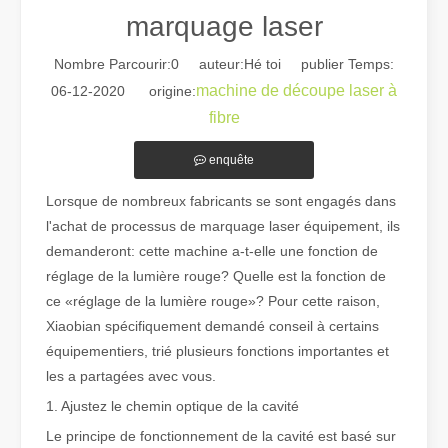
marquage laser
Nombre Parcourir:
0
auteur:Hé toi publier Temps:
machine de découpe laser à
06-12-2020 origine:
fibre
enquête
Guide 2026 : Comment les machines de découpe de tubes au laser à fibre révolutionnent la fabrication de tuyaux
Lorsque de nombreux fabricants se sont engagés dans
Guide 2026 : Comment les machines de découpe de tubes au laser à fi
l'achat de processus de marquage laser équipement, ils
demanderont: cette machine a-t-elle une fonction de
réglage de la lumière rouge? Quelle est la fonction de
ce «réglage de la lumière rouge»? Pour cette raison,
Xiaobian spécifiquement demandé conseil à certains
équipementiers, trié plusieurs fonctions importantes et
les a partagées avec vous.
1. Ajustez le chemin optique de la cavité
Le principe de fonctionnement de la cavité est basé sur