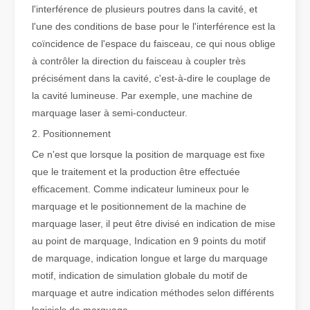
l'interférence de plusieurs poutres dans la cavité, et
l'une des conditions de base pour le l'interférence est la
coïncidence de l'espace du faisceau, ce qui nous oblige
Qu'est-ce que la découpe laser de tubes ?
La découpe laser de tubes est une technologie clé dans une industr
à contrôler la direction du faisceau à coupler très
précisément dans la cavité, c'est-à-dire le couplage de
la cavité lumineuse. Par exemple, une machine de
marquage laser à semi-conducteur.
2. Positionnement
Ce n'est que lorsque la position de marquage est fixe
que le traitement et la production être effectuée
efficacement. Comme indicateur lumineux pour le
marquage et le positionnement de la machine de
marquage laser, il peut être divisé en indication de mise
au point de marquage, Indication en 9 points du motif
de marquage, indication longue et large du marquage
Comment choisir votre partenaire de travail : machine de découpe laser
motif, indication de simulation globale du motif de
La découpe laser du métal est une méthode de précision largement 
marquage et autre indication méthodes selon différents