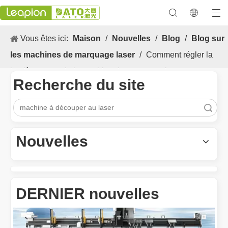
Vous êtes ici:
Maison
/
Nouvelles
/
Blog
/
Blog sur
les machines de marquage laser
/
Comment régler la
lumière rouge de la machine de marquage laser
Recherche du site
recherche
Les Application et les caractéristiques exceptionnelles des machines de marquage laser
Les caractéristiques polyvalentes Application et les caractéristiq
Nouvelles
DERNIER nouvelles