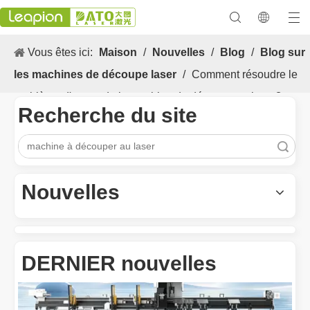
Vous êtes ici:
Maison
/
Nouvelles
/
Blog
/
Blog sur
les machines de découpe laser
/
Comment résoudre le
problème d'erreur de la machine de découpe au laser?
Recherche du site
recherche
Les Application et les caractéristiques exceptionnelles des machines de marquage laser
Les caractéristiques polyvalentes Application et les caractéristiq
Nouvelles
DERNIER nouvelles