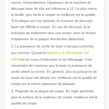
norme. Généralement, l'épaisseur de la machine de
découpe laser de tôle est inférieure à 12. Le plus mince
la feuille, plus facile à couper et meilleure est la qualité.
Qu'est-ce que la découpe laser de tubes ?
Si la plaque est trop épaisse, la machine de découpe
La découpe laser de tubes est une technologie clé dans une industr
laser est difficile à couper. En cas de découpe, le la
précision de traitement sera une erreur, donc le facteur
d'épaisseur de la plaque devrait être déterminé.
2. La puissance de sortie du laser n'est pas conforme
machine à découper au
aux normes. Quand le
laser
est en cours d'exécution et de débogage, il est
nécessaire de s'assurer que le laser la puissance de
sortie atteint la norme. En général, plus la puissance de
sortie du laser est élevée est, meilleure est la qualité de
coupe sur la même épaisseur de plaques.
3. Rugosité de la plaque de coupe. En règle générale,
Comment choisir votre partenaire de travail : machine de découpe laser
plus la surface de la matériau de coupe, meilleure est la
La découpe laser du métal est une méthode de précision largement 
qualité de coupe.