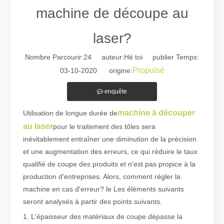
machine de découpe au
laser?
Nombre Parcourir:
24
auteur:Hé toi publier Temps:
Propulsé
03-10-2020 origine:
Guide 2026 : Comment les machines de découpe de tubes au laser à fibre révolutionnent la fabrication de tuyaux
enquête
Guide 2026 : Comment les machines de découpe de tubes au laser à fi
machine à découper
Utilisation de longue durée de
au laser
pour le traitement des tôles sera
inévitablement entraîner une diminution de la précision
et une augmentation des erreurs, ce qui réduire le taux
qualifié de coupe des produits et n'est pas propice à la
production d'entreprises. Alors, comment régler la
machine en cas d'erreur? le Les éléments suivants
seront analysés à partir des points suivants.
1. L'épaisseur des matériaux de coupe dépasse la