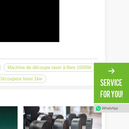
irant de l'original. Briller à travers le Pacifique : comment nos machi
Machine de découpe laser à fibre 1000W
Découpeur laser 1kw
WhatsApp