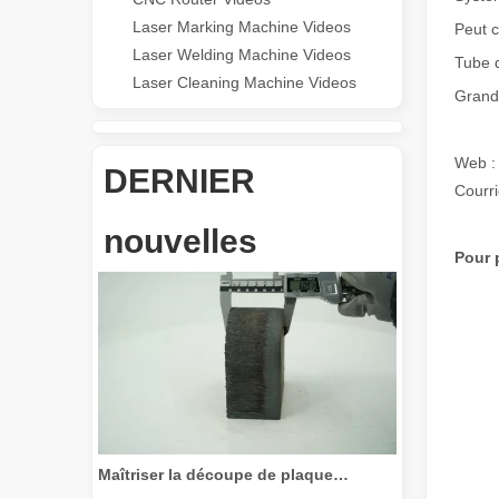
Laser Marking Machine Videos
Peut c
Laser Welding Machine Videos
Tube 
Laser Cleaning Machine Videos
Grand
Web :
DERNIER
Courr
Révolutionnez la découpe de tubes : comment les machines de découpe de tubes laser transforment la fabrication
nouvelles
Pour 
Maîtriser la découpe de plaques épaisses : comment les machines de découpe laser à fibre révolutionnent la fabrication