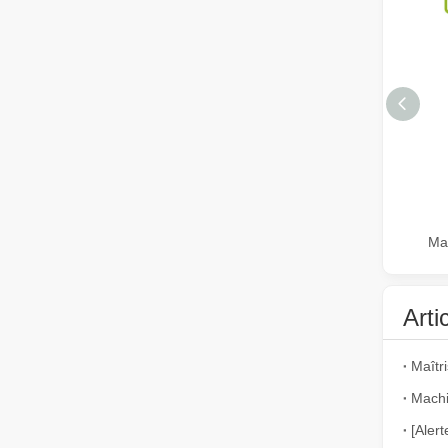
Comment choisir votre partenaire de travail : machine de découpe laser
La découpe laser du métal est une méthode de précision l
Arti
La découpe laser de tôles est une méthode de découpe largement utilisée.
Machi
La découpe laser de tôles est une méthode de découpe lar