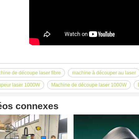
 un public international tout en conservant le ton professionnel et insp
hine de découpe laser fibre
machine à découper au laser
peur laser 1000W
Machine de découpe laser 1000W
éos connexes