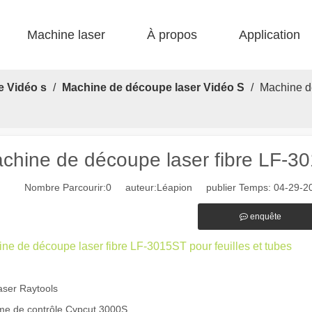
Machine laser
À propos
Application
 F-bs lit simple enfermé 
 F-gr grande taille 
 F-EA économique 
 Production FC-B Fed enroulée 
 F-MI Mini 
 FB BASIC 
e Vidéo s
/
Machine de découpe laser Vidéo S
/
Machine de
chine de découpe laser fibre LF-301
Nombre Parcourir:
0
auteur:Léapion publier Temps: 04-29-2
enquête
ne de découpe laser fibre LF-3015ST pour feuilles et tubes
aser Raytools
actéristiques exceptionnelles des machines de marquage laser Le paysage
me de contrôle Cypcut 3000S