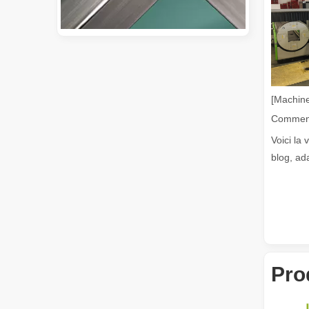
Guide 2026 : Comment les machines de découpe de tubes au laser à fibre révolutionnent la fabrication de tuyaux
Guide 2026 : Comment les machines de découpe de tubes au 
[Machine
Voici la 
blog, ad
Qu'est-ce que la découpe laser de tubes ?
La découpe laser de tubes est une technologie clé dans u
Pro