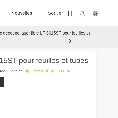
Nouvelles
Soutien
Contactez-nous
 Fe-Bs précisé 
 Production FC-BS nourrie de bobine 
 Échange polyvalent FE-EA 
 Couper en acier F-PL 
 découpe laser fibre LF-3015ST pour feuilles et
5ST pour feuilles et tubes
https://www.leapion.com/
022 origine:
 de fabrication et industriel moderne, les machines de marquage laser s