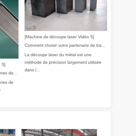
[Machine de découpe laser Vidéo S]
olution rapide de la fabrication métallique, l'efficacité et la précisio
Comment choisir votre partenaire de travail : machine de découpe laser
La découpe laser du métal est une
méthode de précision largement utilisée
 S]
dans l...
Guide 2026 : Comment les machines de découpe de tubes au laser à fibre révolutionnent la fabrication de tuyaux
ines de
e
e variété de tubes métalliques avec une précision et une efficacité él