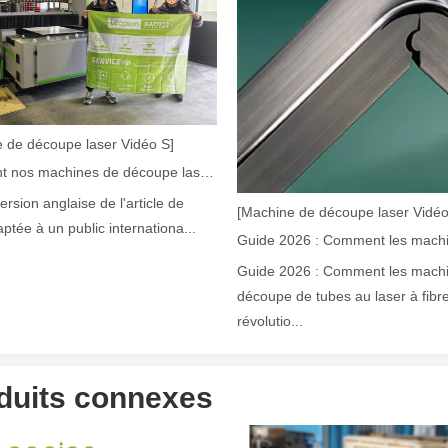
laser à fibre révolutionnent la fabrication de tuyauxDans le monde en év
 de découpe laser Vidéo S]
Comment nos machines de découpe laser renforcent la fabrication mexicaine
version anglaise de l'article de
[Machine de découpe laser Vidéo
aptée à un public internationa...
Guide 2026 : Comment les mach
découpe de tubes au laser à fibr
révolutio...
ne industrie manufacturière en développement rapide. Il peut traiter un
duits connexes