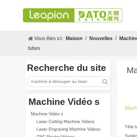
Vous êtes ici:
Maison
/
Nouvelles
/
Machin
tubes
Recherche du site
Ma
recherche
Machine Vidéo s
Machi
Machine Vidéo s
Laser Cutting Machine Videos
Tête l
Les Application et les caractéristiques exceptionnelles des machines de marquage laser
Laser Engraving Machine Videos
Les caractéristiques polyvalentes Application et les car
Systè
CNC Router Videos