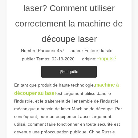
laser? Comment utiliser
correctement la machine de
découpe laser
Nombre Parcourir:
457
auteur:Éditeur du site
Guide 2026 : Comment les machines de découpe de tubes au laser à fibre révolutionnent la fabrication de tuyaux
Propulsé
publier Temps: 02-13-2020 origine:
Guide 2026 : Comment les machines de découpe de tubes au laser à fi
enquête
machine à
En tant que produit de haute technologie,
découper au laser
est largement utilisé dans le
l'industrie, et le traitement de l'ensemble de l'industrie
mécanique a besoin de laser Machine de découpe. Par
conséquent, pour un équipement aussi largement
utilisé, comment faire fonctionner en toute sécurité est
devenue une préoccupation publique. Chine Russie