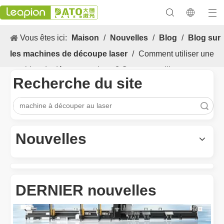
Vous êtes ici:
Maison
/
Nouvelles
/
Blog
/
Blog sur
les machines de découpe laser
/
Comment utiliser une
machine de découpe au laser? Comment utiliser
Recherche du site
correctement la machine de découpe laser
recherche
Les Application et les caractéristiques exceptionnelles des machines de marquage laser
Les caractéristiques polyvalentes Application et les caractéristiq
Nouvelles
DERNIER nouvelles