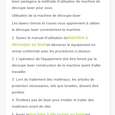
laser partagera la méthode d'utilisation de machine de
découpe laser pour vous.
Qu'est-ce que la découpe laser de tubes ?
Utilisation de la machine de découpe laser
La découpe laser de tubes est une technologie clé dans une industr
Les lasers chinois et russes vous apprennent à utiliser
la découpe laser correctement la machine:
machine à
1. Suivez le manuel d'utilisation du
découper au laser
et démarrer le équipement en
stricte conformité avec les procédures ci-dessus.
2. L'opérateur de l'équipement doit être formé par la
découpe laser constructeur de la machine avant d’aller
travailler.
3. Lors du traitement des matériaux, les articles de
protection nécessaires, tels que lunettes, doivent être
portées.
4. N'utilisez pas de laser pour irradier et traiter des
Comment choisir votre partenaire de travail : machine de découpe laser
La découpe laser du métal est une méthode de précision largement 
matériaux avant de clair.
machine à découper au laser
5. Après le
est