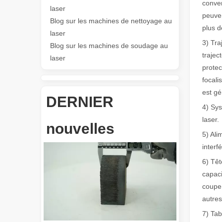
Les Application et les caractéristiques exceptionnelles des machines de marquage laser
conver
laser
Les caractéristiques polyvalentes Application et les car
peuven
Blog sur les machines de nettoyage au
plus 
laser
3) Tra
Blog sur les machines de soudage au
trajec
laser
protec
focali
est gé
DERNIER
4) Sys
Révolutionnez la découpe de tubes : comment les machines de découpe de tubes laser transforment la fabrication
laser.
nouvelles
5) Ali
interf
6) Têt
capaci
coupe 
autres
7) Tab