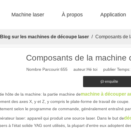
Machine laser
À propos
Application
 F-bs lit simple enfermé 
 F-gr grande taille 
 F-EA économique 
 Production FC-B Fed enroulée 
 F-MI Mini 
 FB BASIC 
Blog sur les machines de découpe laser
/
Composants de l
Composants de la machine 
Nombre Parcourir:
655
auteur:Hé toi publier Temps:
enquête
machine à découper au
tie hôte de la machine: la partie machine de
ent des axes X, y et Z, y compris le plate-forme de travail de coupe. Il
ctement selon le programme de commande, généralement entraîné par 
dé
érateur laser: appareil qui produit une source laser. Dans le but de
sers à l'état solide YAG sont utilisés, la plupart d'entre eux adoptent d