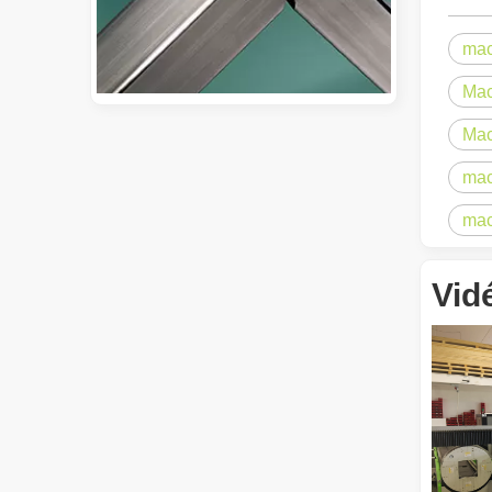
mac
Mac
Mac
Guide 2026 : Comment les machines de découpe de tubes au laser à fibre révolutionnent la fabrication de tuyaux
Guide 2026 : Comment les machines de découpe de tubes au 
mac
mac
Vid
Qu'est-ce que la découpe laser de tubes ?
La découpe laser de tubes est une technologie clé dans u