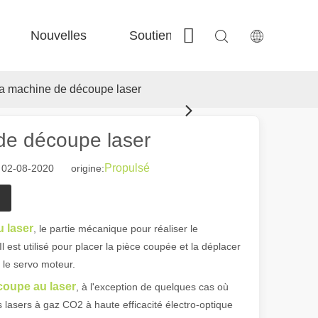
Nouvelles
Soutien
Contactez-nous
 Fe-Bs précisé 
 Production FC-BS nourrie de bobine 
 Échange polyvalent FE-EA 
 Couper en acier F-PL 
a machine de découpe laser
de découpe laser
Propulsé
 02-08-2020 origine:
 laser
, le partie mécanique pour réaliser le
 est utilisé pour placer la pièce coupée et la déplacer
le servo moteur.
coupe au laser
, à l'exception de quelques cas où
es lasers à gaz CO2 à haute efficacité électro-optique