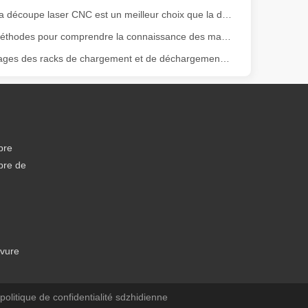
olyvalence. Cependant, certains pourraient dire que la découpe laser a 
Pourquoi la découpe laser CNC est un meilleur choix que la découpe plasma ?
Voies et méthodes pour comprendre la connaissance des machines de soudage laser
Les avantages des racks de chargement et de déchargement automatisés
bre
bre de
 avancée offre des avantages significatifs par rapport aux méthodes de 
avure
 politique de confidentialité
sdzhidienne