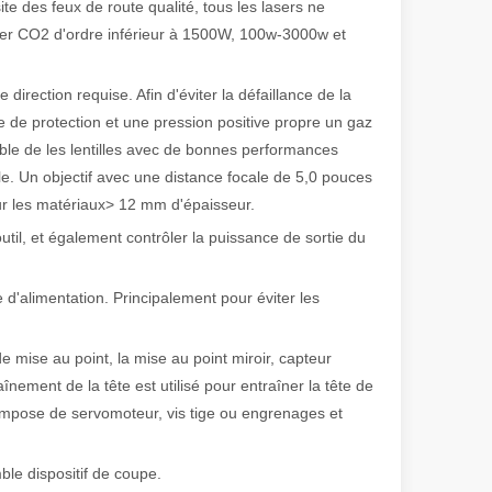
e des feux de route qualité, tous les lasers ne
 de fabrication et industriel moderne, les machines de marquage laser s
ser CO2 d'ordre inférieur à 1500W, 100w-3000w et
e direction requise. Afin d'éviter la défaillance de la
le de protection et une pression positive propre un gaz
emble de les lentilles avec de bonnes performances
le. Un objectif avec une distance focale de 5,0 pouces
our les matériaux> 12 mm d'épaisseur.
il, et également contrôler la puissance de sortie du
d'alimentation. Principalement pour éviter les
e mise au point, la mise au point miroir, capteur
aînement de la tête est utilisé pour entraîner la tête de
compose de servomoteur, vis tige ou engrenages et
mble dispositif de coupe.