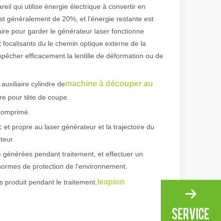
reil qui utilise énergie électrique à convertir en
t généralement de 20%, et l'énergie restante est
ire pour garder le générateur laser fonctionne
t focalisants du le chemin optique externe de la
mpêcher efficacement la lentille de déformation ou de
machine à découper au
 auxiliaire cylindre de
aire pour tête de coupe.
 comprimé.
ec et propre au laser générateur et la trajectoire du
irant de l'original. Briller à travers le Pacifique : comment nos machi
teur.
e générées pendant traitement, et effectuer un
 normes de protection de l'environnement.
leapion
s produit pendant le traitement.