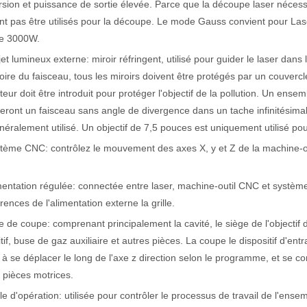
sion et puissance de sortie élevée. Parce que la découpe laser nécessit
actéristiques exceptionnelles des machines de marquage laser Le paysage
t pas être utilisés pour la découpe. Le mode Gauss convient pour La
de 3000W.
jet lumineux externe: miroir réfringent, utilisé pour guider le laser dans l
toire du faisceau, tous les miroirs doivent être protégés par un couverc
teur doit être introduit pour protéger l'objectif de la pollution. Un ens
seront un faisceau sans angle de divergence dans un tache infinitésima
néralement utilisé. Un objectif de 7,5 pouces est uniquement utilisé p
tème CNC: contrôlez le mouvement des axes X, y et Z de la machine-out
mentation régulée: connectée entre laser, machine-outil CNC et système 
érences de l'alimentation externe la grille.
e de coupe: comprenant principalement la cavité, le siège de l'objectif d
tif, buse de gaz auxiliaire et autres pièces. La coupe le dispositif d'entr
à se déplacer le long de l'axe z direction selon le programme, et se 
 pièces motrices.
le d'opération: utilisée pour contrôler le processus de travail de l'ense