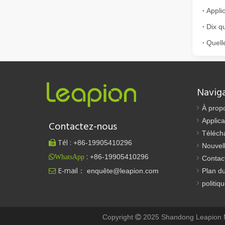
La découpe laser de tôles est une méthode de découpe lar
Navig
À prop
Est-ce un bon choix ? Quelle est la force du soudage laser ?
Applica
Contactez-nous
Le soudage au laser a révolutionné la fabrication modern
Téléch
Tél :
+86-
19905410296

Nouvel
:
+86-19905410296
WhatsApp
Contac
E-mail：
enquête@leapion.com
Plan du

politiq
Copyright
2025 Shandong Leapion Ma
