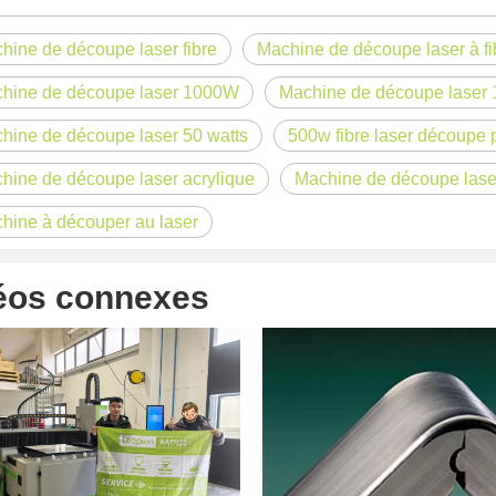
hine de découpe laser fibre
Machine de découpe laser à f
hine de découpe laser 1000W
Machine de découpe laser
hine de découpe laser 50 watts
500w fibre laser découpe 
laser à fibre révolutionnent la fabrication de tuyauxDans le monde en év
hine de découpe laser acrylique
Machine de découpe lase
hine à découper au laser
éos connexes
ne industrie manufacturière en développement rapide. Il peut traiter un