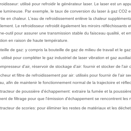
roidisseur: utilisé pour refroidir le générateur laser. Le laser est un appa
e lumineuse. Par exemple, le taux de conversion du laser à gaz CO2 es
tie en chaleur. L'eau de refroidissement enlève la chaleur supplémenta
ement. Le refroidisseur refroidit également les miroirs réfléchissants e
e-outil pour assurer une transmission stable du faisceau qualité, et e
ation en raison de haute température.
teille de gaz: y compris la bouteille de gaz de milieu de travail et le gaz
, utilisé pour compléter le gaz industriel de laser vibration et gaz auxili
mpresseur d'air, réservoir de stockage d'air: fournir et stocker de l'air
cheur et filtre de refroidissement par air: utilisés pour fournir de l'air s
 un public international tout en conservant le ton professionnel et insp
au, afin de maintenir le fonctionnement normal de la trajectoire et réflec
tracteur de poussière d'échappement: extraire la fumée et la poussièr
ment de filtrage pour que l'émission d'échappement se rencontrent les
tracteur de scories: pour éliminer les restes de matériaux et les déchet