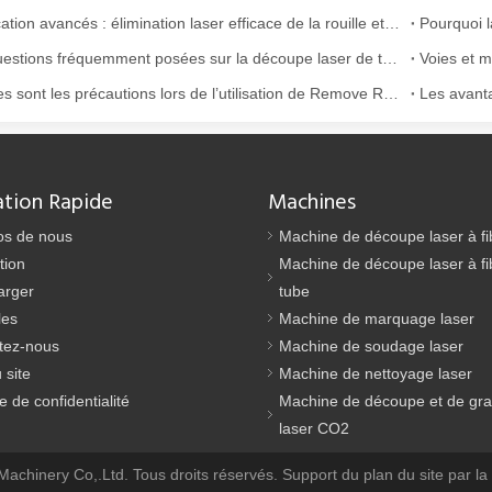
gement utilisée. Il est connu pour sa précision, son efficacité et sa p
Application avancés : élimination laser efficace de la rouille et de la peinture
Dix questions fréquemment posées sur la découpe laser de tubes
Quelles sont les précautions lors de l’utilisation de Remove Rust avec le laser ?
ation Rapide
Machines
os de nous
Machine de découpe laser à fi
tion
Machine de découpe laser à fi
e grâce à sa précision et son efficacité supérieures. Cette technologie
arger
tube
les
Machine de marquage laser
tez-nous
Machine de soudage laser
 site
Machine de nettoyage laser
ue de confidentialité
Machine de découpe et de gr
laser CO2
chinery Co,.Ltd. Tous droits réservés. Support
du plan du site
par
la