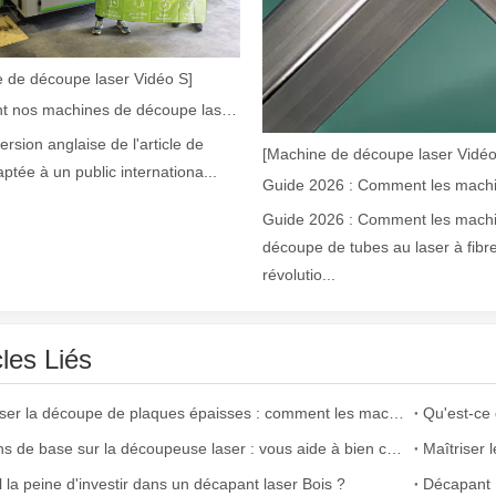
 de découpe laser Vidéo S]
Comment nos machines de découpe laser renforcent la fabrication mexicaine
version anglaise de l'article de
[Machine de découpe laser Vidéo
aptée à un public internationa...
Guide 2026 : Comment les mach
argement utilisée dans la fabrication du métal. Il peut couper une lar
découpe de tubes au laser à fibr
révolutio...
cles Liés
Maîtriser la découpe de plaques épaisses : comment les machines de découpe laser à fibre révolutionnent la fabrication
Qu'est-ce 
Notions de base sur la découpeuse laser : vous aide à bien comprendre
l la peine d'investir dans un décapant laser Bois ?