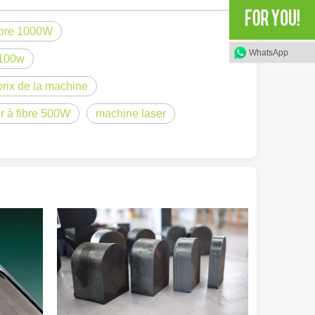
ibre 1000W
WhatsApp
 100w
prix de la machine
olution rapide de la fabrication métallique, l'efficacité et la précisio
r à fibre 500W
machine laser
e variété de tubes métalliques avec une précision et une efficacité él