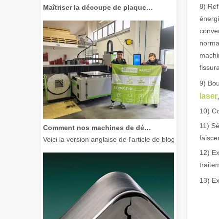
Maîtriser la découpe de plaques épaisses : comment les machines de découpe laser à fibre révolutionnent la fabrication
8) Ref
énergi
conver
normal
machin
fissur
9) Bou
laser
10) Co
Comment nos machines de découpe laser renforcent la fabrication mexicaine
11) Sé
Voici la version anglaise de l'article de blog, adaptée à
faisce
12) Ex
traite
13) Ex