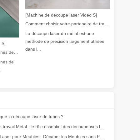
[Machine de découpe laser Vidéo S]
Comment choisir votre partenaire de travail : machine de découpe laser
La découpe laser du métal est une
méthode de précision largement utilisée
 S]
dans l...
Guide 2026 : Comment les machines de découpe de tubes au laser à fibre révolutionnent la fabrication de tuyaux
ines de
ge gamme de matériaux avec une haute précision et peu de déchets. Dans
e
que la découpe laser de tubes ?
Maîtriser le travail Métal : le rôle essentiel des découpeuses laser Métal
Décapant Laser pour Meubles : Décaper les Meubles sans Produits Chimiques