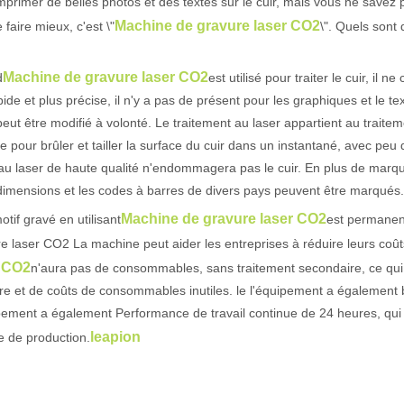
mprimer de belles photos et des textes sur le cuir, mais vous ne savez 
Machine de gravure laser CO2
e faire mieux, c'est \"
\". Quels sont
actéristiques exceptionnelles des machines de marquage laser Le paysage
Machine de gravure laser CO2
d
est utilisé pour traiter le cuir, i
pide et plus précise, il n'y a pas de présent pour les graphiques et le t
peut être modifié à volonté. Le traitement au laser appartient au traitem
e pour brûler et tailler la surface du cuir dans un instantané, avec peu
au laser de haute qualité n'endommagera pas le cuir. En plus de marqu
imensions et les codes à barres de divers pays peuvent être marqués.
Machine de gravure laser CO2
otif gravé en utilisant
est permanent
e laser CO2 La machine peut aider les entreprises à réduire leurs coût
r CO2
n'aura pas de consommables, sans traitement secondaire, ce qu
re et de coûts de consommables inutiles. le l'équipement a également
pement a également Performance de travail continue de 24 heures, qui
leapion
ne de production.