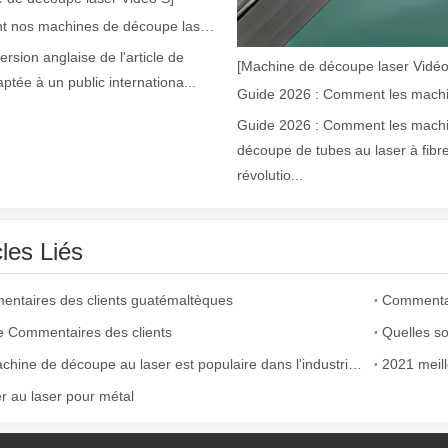
Comment nos machines de découpe laser renforcent la fabrication mexicaine
version anglaise de l'article de
[Machine de découpe laser Vidéo
aptée à un public internationa...
Guide 2026 : Comment les mach
découpe de tubes au laser à fibr
révolutio...
laser à fibre révolutionnent la fabrication de tuyauxDans le monde en év
cles Liés
ntaires des clients guatémaltèques
Commentair
ie Commentaires des clients
La machine de découpe au laser est populaire dans l'industrie de la coupe du cuir
2021 meil
r au laser pour métal
ne industrie manufacturière en développement rapide. Il peut traiter un