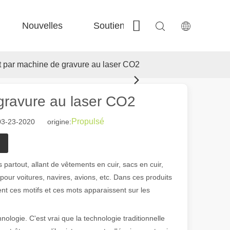
Nouvelles
Soutien
Contactez-nous
 Fe-Bs précisé 
 Production FC-BS nourrie de bobine 
 Échange polyvalent FE-EA 
 Couper en acier F-PL 
t par machine de gravure au laser CO2
gravure au laser CO2
Propulsé
03-23-2020 origine:
 partout, allant de vêtements en cuir, sacs en cuir,
 pour voitures, navires, avions, etc. Dans ces produits
t ces motifs et ces mots apparaissent sur les
ogie. C'est vrai que la technologie traditionnelle