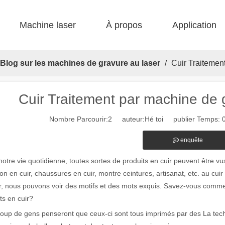
Machine laser
À propos
Application
 F-bs lit simple enfermé 
 F-gr grande taille 
 F-EA économique 
 Production FC-B Fed enroulée 
 F-MI Mini 
 FB BASIC 
Blog sur les machines de gravure au laser
/
Cuir Traitemen
Cuir Traitement par machine de 
Nombre Parcourir:
2
auteur:Hé toi publier Temps: 
enquête
otre vie quotidienne, toutes sortes de produits en cuir peuvent être vus
on en cuir, chaussures en cuir, montre ceintures, artisanat, etc. au cuir
r, nous pouvons voir des motifs et des mots exquis. Savez-vous commen
ts en cuir?
up de gens penseront que ceux-ci sont tous imprimés par des La technol