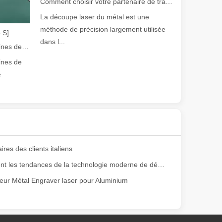
Comment choisir votre partenaire de travail : machine de découpe laser
La découpe laser du métal est une
méthode de précision largement utilisée
 S]
dans l...
Guide 2026 : Comment les machines de découpe de tubes au laser à fibre révolutionnent la fabrication de tuyaux
ines de
e
olution rapide de la fabrication métallique, l'efficacité et la précisio
es des clients italiens
Quelles sont les tendances de la technologie moderne de découpe laser ?
leur Métal Engraver laser pour Aluminium
e variété de tubes métalliques avec une précision et une efficacité él