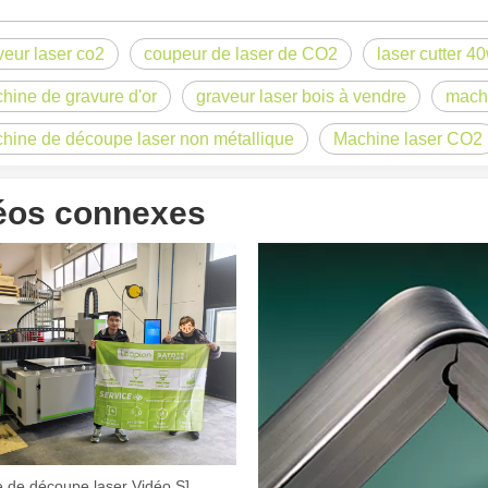
veur laser co2
coupeur de laser de CO2
laser cutter 4
hine de gravure d'or
graveur laser bois à vendre
machi
hine de découpe laser non métallique
Machine laser CO2
éos connexes
 un public international tout en conservant le ton professionnel et insp
 de découpe laser Vidéo S]