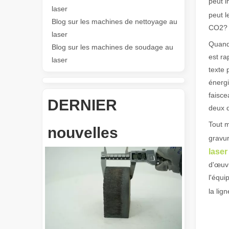
peut i
laser
Les Application et les caractéristiques exceptionnelles des machines de marquage laser
peut l
Blog sur les machines de nettoyage au
Les caractéristiques polyvalentes Application et les car
CO2?
laser
Quan
Blog sur les machines de soudage au
est ra
laser
texte 
énergi
faisce
DERNIER
deux d
Révolutionnez la découpe de tubes : comment les machines de découpe de tubes laser transforment la fabrication
Tout m
nouvelles
gravur
lase
d'œuv
l'équi
la lig