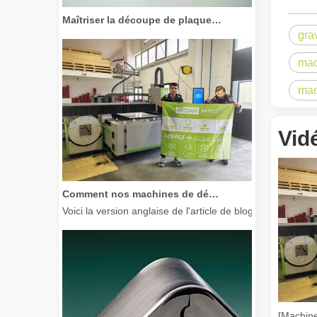
Maîtriser la découpe de plaques épaisses : comment les machines de découpe laser à fibre révolutionnent la fabrication
gra
mac
mac
Vid
Comment nos machines de découpe laser renforcent la fabrication mexicaine
Voici la version anglaise de l'article de blog, adaptée à
[Machine