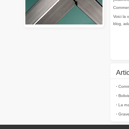
Voici la 
blog, ad
Guide 2026 : Comment les machines de découpe de tubes au laser à fibre révolutionnent la fabrication de tuyaux
Guide 2026 : Comment les machines de découpe de tubes au 
Arti
Comme
Boliv
Grave
Qu'est-ce que la découpe laser de tubes ?
La découpe laser de tubes est une technologie clé dans u