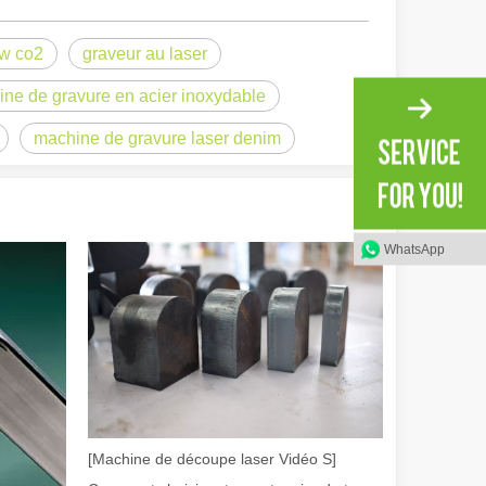
0w co2
graveur au laser
ne de gravure en acier inoxydable
machine de gravure laser denim
WhatsApp
irant de l'original. Briller à travers le Pacifique : comment nos machi
[Machine de découpe laser Vidéo S]