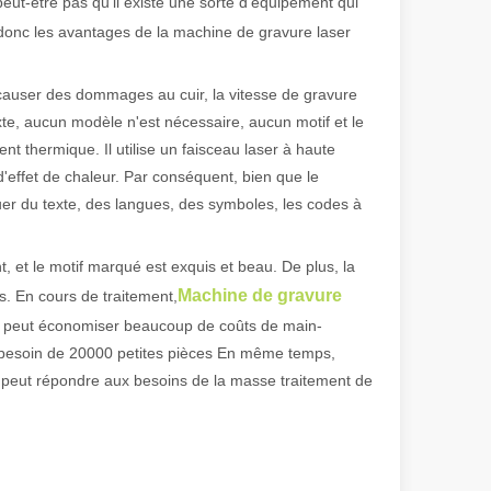
peut-être pas qu'il existe une sorte d'équipement qui
 donc les avantages de la machine de gravure laser
 de fabrication et industriel moderne, les machines de marquage laser s
l ne causer des dommages au cuir, la vitesse de gravure
exte, aucun modèle n'est nécessaire, aucun motif et le
ent thermique. Il utilise un faisceau laser à haute
 d'effet de chaleur. Par conséquent, bien que le
er du texte, des langues, des symboles, les codes à
, et le motif marqué est exquis et beau. De plus, la
Machine de gravure
s. En cours de traitement,
i peut économiser beaucoup de coûts de main-
 besoin de 20000 petites pièces En même temps,
 peut répondre aux besoins de la masse traitement de