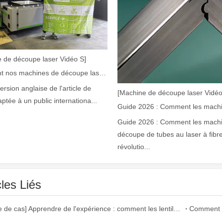
 de découpe laser Vidéo S]
Comment nos machines de découpe laser renforcent la fabrication mexicaine
version anglaise de l'article de
[Machine de découpe laser Vidéo
aptée à un public internationa...
laser à fibre révolutionnent la fabrication de tuyauxDans le monde en év
Guide 2026 : Comment les mach
découpe de tubes au laser à fibr
révolutio...
cles Liés
[Alerte de cas] Apprendre de l'expérience : comment les lentilles découpées au laser de mauvaise qualité affectent la production