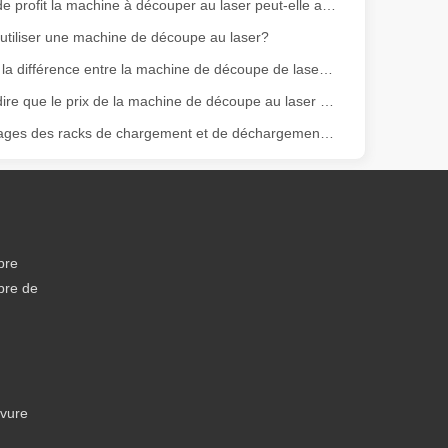
Combien de profit la machine à découper au laser peut-elle apporter à l'entreprise en une année?
e variété de tubes métalliques avec une précision et une efficacité él
tiliser une machine de découpe au laser?
Quelle est la différence entre la machine de découpe de laser à fibre et la machine de découpe au laser de CO2?
Pourquoi dire que le prix de la machine de découpe au laser métallique a une certaine différence
Les avantages des racks de chargement et de déchargement automatisés
ge gamme de matériaux avec une haute précision et peu de déchets. Dans
bre
bre de
avure