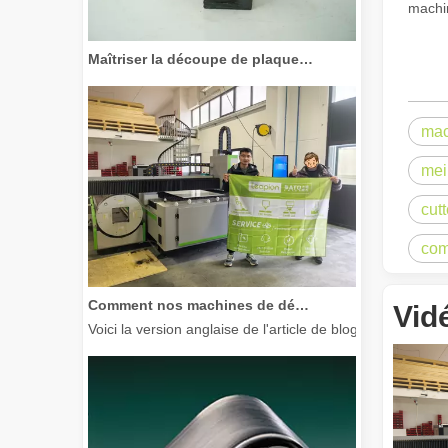
machin
Maîtriser la découpe de plaques épaisses : comment les machines de découpe laser à fibre révolutionnent la fabrication
mac
mei
cut
com
Comment nos machines de découpe laser renforcent la fabrication mexicaine
Vid
Voici la version anglaise de l'article de blog, adaptée à