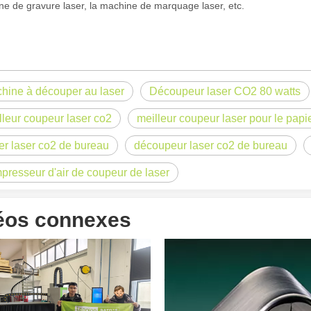
e de gravure laser, la machine de marquage laser, etc.
hine à découper au laser
Découpeur laser CO2 80 watts
lleur coupeur laser co2
meilleur coupeur laser pour le papi
ter laser co2 de bureau
découpeur laser co2 de bureau
presseur d'air de coupeur de laser
éos connexes
 un public international tout en conservant le ton professionnel et insp