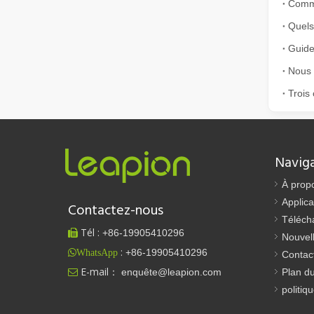
La découpe laser de tubes est une technologie clé dans u
Guide
Nous a
Trois 
Navig
Comment choisir votre partenaire de travail : machine de découpe laser
La découpe laser du métal est une méthode de précision l
À prop
Applica
Contactez-nous
Téléch
Tél :
+86-
19905410296

Nouvel
:
+86-19905410296
WhatsApp
Contac
E-mail：
enquête@leapion.com
Plan du

politiq