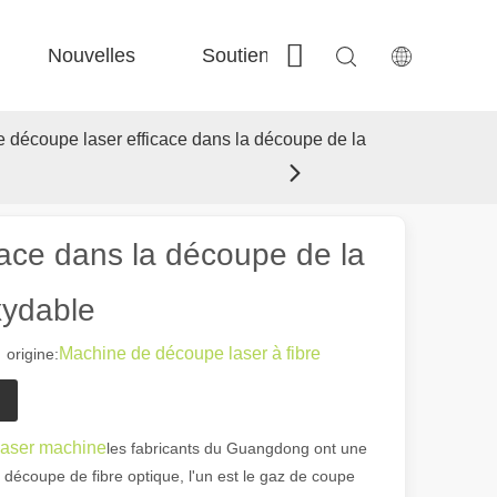
Nouvelles
Soutien
Contactez-nous
 Fe-Bs précisé 
 Production FC-BS nourrie de bobine 
 Échange polyvalent FE-EA 
 Couper en acier F-PL 
e découpe laser efficace dans la découpe de la
cace dans la découpe de la
xydable
Machine de découpe laser à fibre
rigine:
laser machine
les fabricants du Guangdong ont une
 découpe de fibre optique, l'un est le gaz de coupe