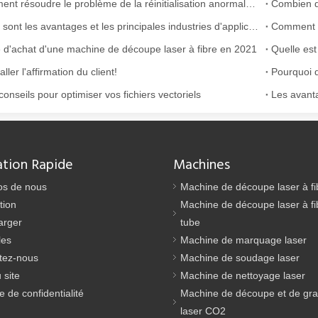
Comment résoudre le problème de la réinitialisation anormale de la machine de découpe au laser?
ne industrie manufacturière en développement rapide. Il peut traiter un
Quels sont les avantages et les principales industries d'applications de grandes machines de découpe au laser?
Comment u
 d'achat d'une machine de découpe laser à fibre en 2021
ller l'affirmation du client!
conseils pour optimiser vos fichiers vectoriels
ation Rapide
Machines
argement utilisée dans la fabrication du métal. Il peut couper une lar
os de nous
Machine de découpe laser à fi
tion
Machine de découpe laser à fi
arger
tube
les
Machine de marquage laser
tez-nous
Machine de soudage laser
 site
Machine de nettoyage laser
ue de confidentialité
Machine de découpe et de gr
laser CO2