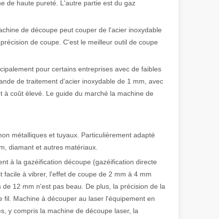
ne de haute pureté. L'autre partie est du gaz
achine de découpe peut couper de l'acier inoxydable
 de fabrication et industriel moderne, les machines de marquage laser s
précision de coupe. C'est le meilleur outil de coupe
cipalement pour certains entreprises avec de faibles
ande de traitement d'acier inoxydable de 1 mm, avec
nt à coût élevé. Le guide du marché la machine de
on métalliques et tuyaux. Particulièrement adapté
ium, diamant et autres matériaux.
 à la gazéification découpe (gazéification directe
 facile à vibrer, l'effet de coupe de 2 mm à 4 mm
s de 12 mm n'est pas beau. De plus, la précision de la
le fil. Machine à découper au laser l'équipement en
ies, y compris la machine de découpe laser, la