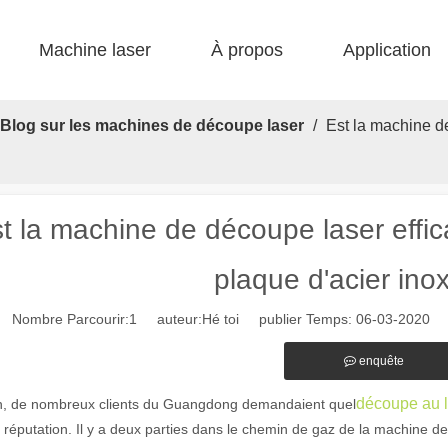
Machine laser
À propos
Application
 F-bs lit simple enfermé 
 F-gr grande taille 
 F-EA économique 
 Production FC-B Fed enroulée 
 F-MI Mini 
 FB BASIC 
Blog sur les machines de découpe laser
/
Est la machine d
t la machine de découpe laser effi
plaque d'acier ino
Nombre Parcourir:
1
auteur:Hé toi publier Temps: 06-03-2020 o
enquête
découpe au 
in, de nombreux clients du Guangdong demandaient quel
réputation. Il y a deux parties dans le chemin de gaz de la machine de