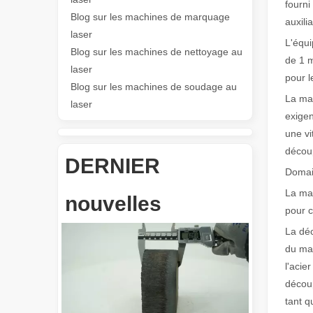
fourni
Blog sur les machines de marquage
auxili
laser
Les Application et les caractéristiques exceptionnelles des machines de marquage laser
L'équi
Blog sur les machines de nettoyage au
Les caractéristiques polyvalentes Application et les car
de 1 m
laser
pour l
Blog sur les machines de soudage au
La mac
laser
exigen
une vi
découp
DERNIER
Domain
Révolutionnez la découpe de tubes : comment les machines de découpe de tubes laser transforment la fabrication
La mac
nouvelles
pour c
La déc
du mat
l'acie
découp
tant q