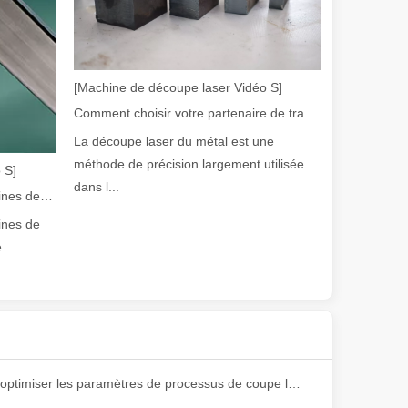
[Machine de découpe laser Vidéo S]
Comment choisir votre partenaire de travail : machine de découpe laser
La découpe laser du métal est une
méthode de précision largement utilisée
 S]
dans l...
olution rapide de la fabrication métallique, l'efficacité et la précisio
Guide 2026 : Comment les machines de découpe de tubes au laser à fibre révolutionnent la fabrication de tuyaux
ines de
e
Comment optimiser les paramètres de processus de coupe laser?