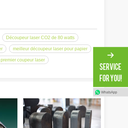
Découpeur laser CO2 de 80 watts
er
meilleur découpeur laser pour papier
premier coupeur laser
irant de l'original. Briller à travers le Pacifique : comment nos machi
WhatsApp