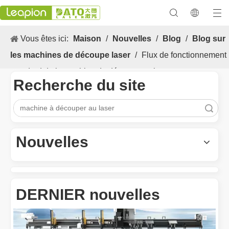
Vous êtes ici:
Maison
/
Nouvelles
/
Blog
/
Blog sur
les machines de découpe laser
/
Flux de fonctionnement
standard de la machine de découpe au laser
Recherche du site
recherche
Les Application et les caractéristiques exceptionnelles des machines de marquage laser
Les caractéristiques polyvalentes Application et les caractéristiq
Nouvelles
DERNIER nouvelles