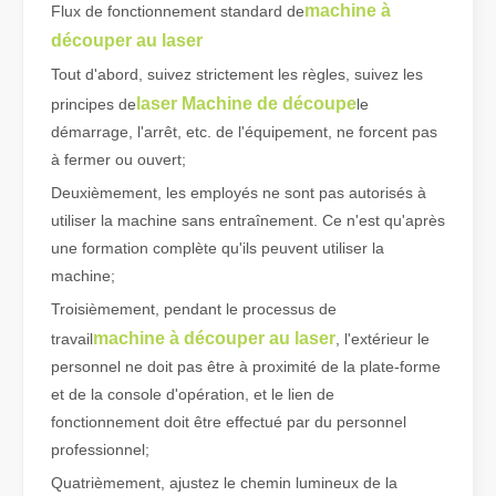
machine à
Flux de fonctionnement standard de
découper au laser
Qu'est-ce que la découpe laser de tubes ?
Tout d'abord, suivez strictement les règles, suivez les
La découpe laser de tubes est une technologie clé dans une industr
laser Machine de découpe
principes de
le
démarrage, l'arrêt, etc. de l'équipement, ne forcent pas
à fermer ou ouvert;
Deuxièmement, les employés ne sont pas autorisés à
utiliser la machine sans entraînement. Ce n'est qu'après
une formation complète qu'ils peuvent utiliser la
machine;
Troisièmement, pendant le processus de
machine à découper au laser
travail
, l'extérieur le
personnel ne doit pas être à proximité de la plate-forme
et de la console d'opération, et le lien de
fonctionnement doit être effectué par du personnel
Comment choisir votre partenaire de travail : machine de découpe laser
professionnel;
La découpe laser du métal est une méthode de précision largement 
Quatrièmement, ajustez le chemin lumineux de la