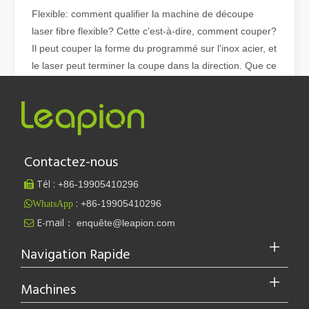
Flexible: comment qualifier la machine de découpe
laser fibre flexible? Cette c'est-à-dire, comment couper?
Il peut couper la forme du programmé sur l'inox acier, et
le laser peut terminer la coupe dans la direction. Que ce
soit plaque ou tube de différentes formes, il peut être
facilement contrôlé.
Contactez-nous
Tél :
+86-
19905410296

machine à découper au laser
La découpe laser de tôles est une méthode de découpe largement utilisée.
:
+86-19905410296
WhatsApp
La découpe laser de tôles est une méthode de découpe largement uti
Cutter laser 6w
cutter laser portable
E-mail：
enquête@leapion.com

meilleurs découpeurs laser
Navigation Rapide
Découpeur laser 2D
Coupeur laser 2w
Machines
Découpeur laser 2w