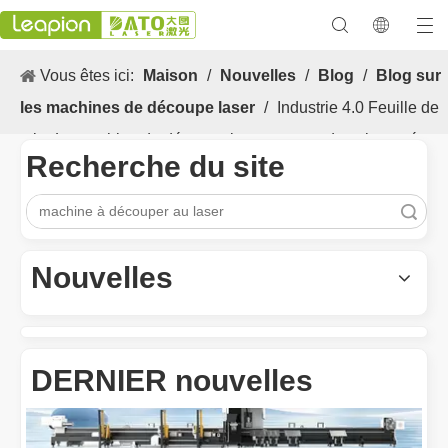
Vous êtes ici:
Maison
/
Nouvelles
/
Blog
/
Blog sur
les machines de découpe laser
/
Industrie 4.0 Feuille de
tube La machine de découpe laser sautera dans la marée
Recherche du site
de printemps!
recherche
Les Application et les caractéristiques exceptionnelles des machines de marquage laser
Les caractéristiques polyvalentes Application et les caractéristiq
Nouvelles
DERNIER nouvelles