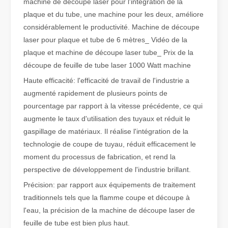
machine de découpe laser pour l'intégration de la
plaque et du tube, une machine pour les deux, améliore
considérablement le productivité. Machine de découpe
Qu'est-ce que la découpe laser de tubes ?
laser pour plaque et tube de 6 mètres_ Vidéo de la
La découpe laser de tubes est une technologie clé dans une industr
plaque et machine de découpe laser tube_ Prix de la
découpe de feuille de tube laser 1000 Watt machine
Haute efficacité: l'efficacité de travail de l'industrie a
augmenté rapidement de plusieurs points de
pourcentage par rapport à la vitesse précédente, ce qui
augmente le taux d'utilisation des tuyaux et réduit le
gaspillage de matériaux. Il réalise l'intégration de la
technologie de coupe de tuyau, réduit efficacement le
moment du processus de fabrication, et rend la
perspective de développement de l'industrie brillant.
Précision: par rapport aux équipements de traitement
traditionnels tels que la flamme coupe et découpe à
Comment choisir votre partenaire de travail : machine de découpe laser
l'eau, la précision de la machine de découpe laser de
La découpe laser du métal est une méthode de précision largement 
feuille de tube est bien plus haut.