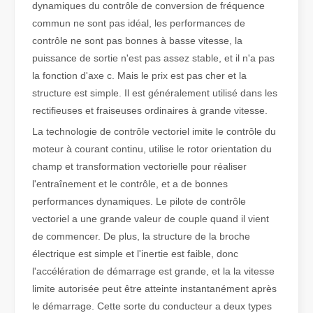
dynamiques du contrôle de conversion de fréquence
commun ne sont pas idéal, les performances de
Qu'est-ce que la découpe laser de tubes ?
contrôle ne sont pas bonnes à basse vitesse, la
La découpe laser de tubes est une technologie clé dans une industr
puissance de sortie n'est pas assez stable, et il n'a pas
la fonction d'axe c. Mais le prix est pas cher et la
structure est simple. Il est généralement utilisé dans les
rectifieuses et fraiseuses ordinaires à grande vitesse.
La technologie de contrôle vectoriel imite le contrôle du
moteur à courant continu, utilise le rotor orientation du
champ et transformation vectorielle pour réaliser
l'entraînement et le contrôle, et a de bonnes
performances dynamiques. Le pilote de contrôle
vectoriel a une grande valeur de couple quand il vient
de commencer. De plus, la structure de la broche
électrique est simple et l'inertie est faible, donc
Comment choisir votre partenaire de travail : machine de découpe laser
l'accélération de démarrage est grande, et la la vitesse
La découpe laser du métal est une méthode de précision largement 
limite autorisée peut être atteinte instantanément après
le démarrage. Cette sorte du conducteur a deux types