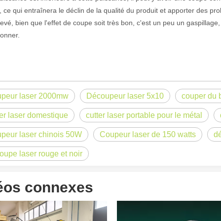
 ce qui entraînera le déclin de la qualité du produit et apporter des pro
levé, bien que l'effet de coupe soit très bon, c'est un peu un gaspillag
ionner.
peur laser 2000mw
Découpeur laser 5x10
couper du 
ter laser domestique
cutter laser portable pour le métal
peur laser chinois 50W
Coupeur laser de 150 watts
dé
 un public international tout en conservant le ton professionnel et insp
oupe laser rouge et noir
éos connexes