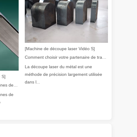
[Machine de découpe laser Vidéo S]
Comment choisir votre partenaire de travail : machine de découpe laser
olution rapide de la fabrication métallique, l'efficacité et la précisio
La découpe laser du métal est une
méthode de précision largement utilisée
 S]
dans l...
Guide 2026 : Comment les machines de découpe de tubes au laser à fibre révolutionnent la fabrication de tuyaux
ines de
e
e variété de tubes métalliques avec une précision et une efficacité él