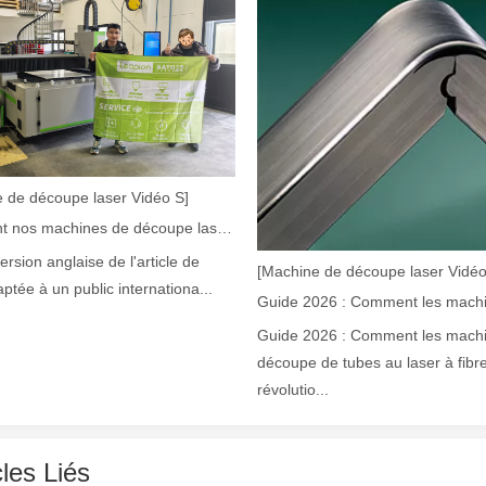
 de découpe laser Vidéo S]
laser à fibre révolutionnent la fabrication de tuyauxDans le monde en év
Comment nos machines de découpe laser renforcent la fabrication mexicaine
version anglaise de l'article de
[Machine de découpe laser Vidéo
aptée à un public internationa...
Guide 2026 : Comment les mach
découpe de tubes au laser à fibr
révolutio...
cles Liés
ne industrie manufacturière en développement rapide. Il peut traiter un