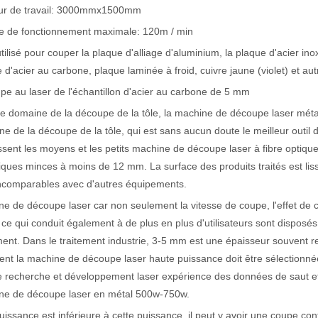
ur de travail: 3000mmx1500mm
se de fonctionnement maximale: 120m / min
actéristiques exceptionnelles des machines de marquage laser Le paysage
 utilisé pour couper la plaque d'alliage d'aluminium, la plaque d'acier in
 d'acier au carbone, plaque laminée à froid, cuivre jaune (violet) et a
e au laser de l'échantillon d'acier au carbone de 5 mm
e domaine de la découpe de la tôle, la machine de découpe laser méta
e de la découpe de la tôle, qui est sans aucun doute le meilleur out
ssent les moyens et les petits machine de découpe laser à fibre optiqu
iques minces à moins de 12 mm. La surface des produits traités est liss
incomparables avec d'autres équipements.
e de découpe laser car non seulement la vitesse de coupe, l'effet de c
, ce qui conduit également à de plus en plus d'utilisateurs sont disposé
ment. Dans le traitement industrie, 3-5 mm est une épaisseur souvent
t la machine de découpe laser haute puissance doit être sélectionnée 
 recherche et développement laser expérience des données de saut et
ne de découpe laser en métal 500w-750w.
puissance est inférieure à cette puissance, il peut y avoir une coupe con