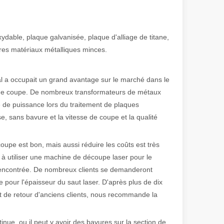
 de fabrication et industriel moderne, les machines de marquage laser s
oxydable, plaque galvanisée, plaque d'alliage de titane,
utres matériaux métalliques minces.
l a occupait un grand avantage sur le marché dans le
il de coupe. De nombreux transformateurs de métaux
e de puissance lors du traitement de plaques
e, sans bavure et la vitesse de coupe et la qualité
oupe est bon, mais aussi réduire les coûts est très
s à utiliser une machine de découpe laser pour le
 rencontrée. De nombreux clients se demanderont
pour l'épaisseur du saut laser. D'après plus de dix
 de retour d'anciens clients, nous recommande la
tinue, ou il peut y avoir des bavures sur la section de