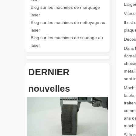
Large
Blog sur les machines de marquage
Les Application et les caractéristiques exceptionnelles des machines de marquage laser
Vites
laser
Les caractéristiques polyvalentes Application et les car
Blog sur les machines de nettoyage au
Il est
laser
plaque
Blog sur les machines de soudage au
Découp
laser
Dans l
domain
choisi
DERNIER
métall
Révolutionnez la découpe de tubes : comment les machines de découpe de tubes laser transforment la fabrication
sont 
nouvelles
Machin
faible
traite
commen
ans de
machi
Si la 