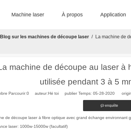
Machine laser
À propos
Application
 F-bs lit simple enfermé 
 F-gr grande taille 
 F-EA économique 
 Production FC-B Fed enroulée 
 F-MI Mini 
 FB BASIC 
Blog sur les machines de découpe laser
/
La machine de dé
La machine de découpe au laser à h
utilisée pendant 3 à 5 
bre Parcourir:
0
auteur:Hé toi publier Temps: 05-28-2020 origin
enquête
ne de découpe laser à fibre optique avec grand échange environnant 
nce laser: 1000w-15000w (facultatif)