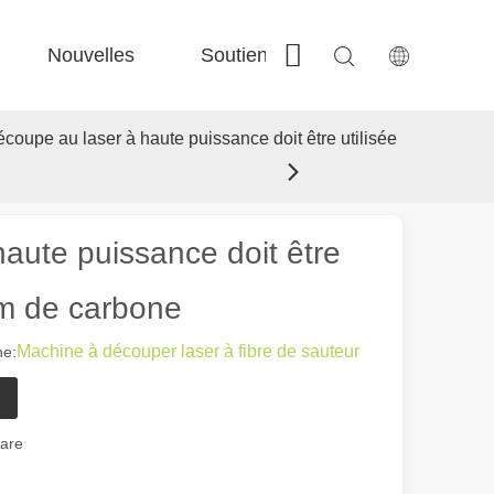
Nouvelles
Soutien
Contactez-nous
 Fe-Bs précisé 
 Production FC-BS nourrie de bobine 
 Échange polyvalent FE-EA 
 Couper en acier F-PL 
coupe au laser à haute puissance doit être utilisée
aute puissance doit être
mm de carbone
Machine à découper laser à fibre de sauteur
e:
gare