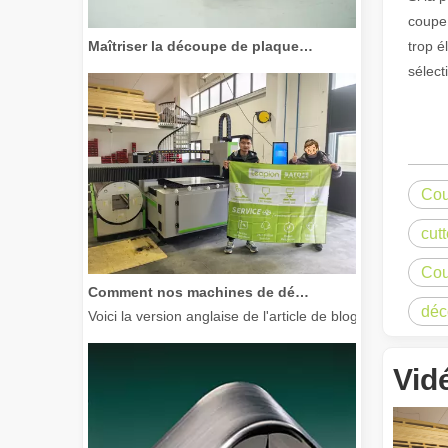
coupe,
Maîtriser la découpe de plaques épaisses : comment les machines de découpe laser à fibre révolutionnent la fabrication
trop é
sélect
Cou
cut
Cou
Comment nos machines de découpe laser renforcent la fabrication mexicaine
Voici la version anglaise de l'article de blog, adaptée à
déc
Vid