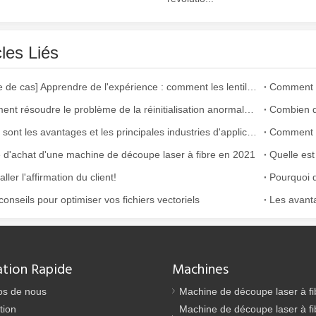
cles Liés
[Alerte de cas] Apprendre de l'expérience : comment les lentilles découpées au laser de mauvaise qualité affectent la production
Comment résoudre le problème de la réinitialisation anormale de la machine de découpe au laser?
Quels sont les avantages et les principales industries d'applications de grandes machines de découpe au laser?
Comment u
 d'achat d'une machine de découpe laser à fibre en 2021
argement utilisée dans la fabrication du métal. Il peut couper une lar
ller l'affirmation du client!
conseils pour optimiser vos fichiers vectoriels
ation Rapide
Machines
os de nous
Machine de découpe laser à fi
tion
Machine de découpe laser à fi