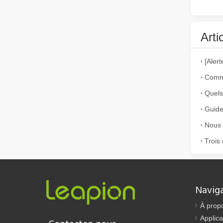
Arti
Comment choisir votre partenaire de travail : machine de découpe laser
Guide
La découpe laser du métal est une méthode de précision l
Nous a
Trois 
Navig
À prop
Applica
Contactez-nous