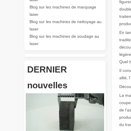
figure
Blog sur les machines de marquage
double
Les Application et les caractéristiques exceptionnelles des machines de marquage laser
laser
traite
Les caractéristiques polyvalentes Application et les car
Blog sur les machines de nettoyage au
produc
laser
En tan
Blog sur les machines de soudage au
tradit
laser
découp
légèr
Quel t
DERNIER
Il con
Révolutionnez la découpe de tubes : comment les machines de découpe de tubes laser transforment la fabrication
allié, 
nouvelles
Décou
La mac
coupe,
de l'a
produc
du trav