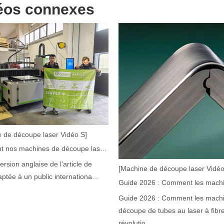
éos connexes
laser à fibre révolutionnent la fabrication de tuyauxDans le monde en év
 de découpe laser Vidéo S]
Comment nos machines de découpe laser renforcent la fabrication mexicaine
version anglaise de l'article de
[Machine de découpe laser Vidéo
aptée à un public internationa...
Guide 2026 : Comment les mach
découpe de tubes au laser à fibr
ne industrie manufacturière en développement rapide. Il peut traiter un
révolutio...