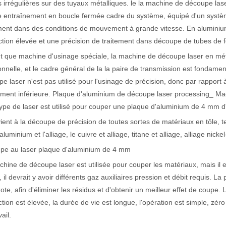
s irrégulières sur des tuyaux métalliques. le la machine de découpe la
 entraînement en boucle fermée cadre du système, équipé d'un systèm
ment dans des conditions de mouvement à grande vitesse. En aluminium
actéristiques exceptionnelles des machines de marquage laser Le paysage
tion élevée et une précision de traitement dans découpe de tubes de 
t que machine d'usinage spéciale, la machine de découpe laser en métal
ionnelle, et le cadre général de la la paire de transmission est fonda
e laser n'est pas utilisé pour l'usinage de précision, donc par rapport 
ement inférieure. Plaque d'aluminium de découpe laser processing_ M
ype de laser est utilisé pour couper une plaque d'aluminium de 4 mm d
vient à la découpe de précision de toutes sortes de matériaux en tôle, tel
l'aluminium et l'alliage, le cuivre et alliage, titane et alliage, alliage nic
pe au laser plaque d'aluminium de 4 mm
hine de découpe laser est utilisée pour couper les matériaux, mais il ex
 il devrait y avoir différents gaz auxiliaires pression et débit requis. La 
zote, afin d'éliminer les résidus et d'obtenir un meilleur effet de coupe. L
tion est élevée, la durée de vie est longue, l'opération est simple, zé
ail.