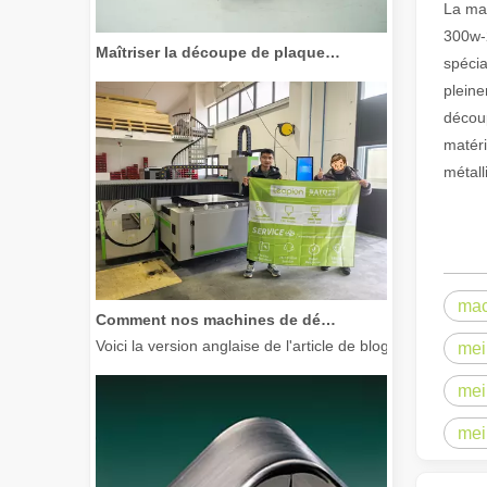
La mac
300w-2
Maîtriser la découpe de plaques épaisses : comment les machines de découpe laser à fibre révolutionnent la fabrication
spécia
pleine
découp
matéri
métall
Comment nos machines de découpe laser renforcent la fabrication mexicaine
mac
Voici la version anglaise de l'article de blog, adaptée à
mei
mei
mei