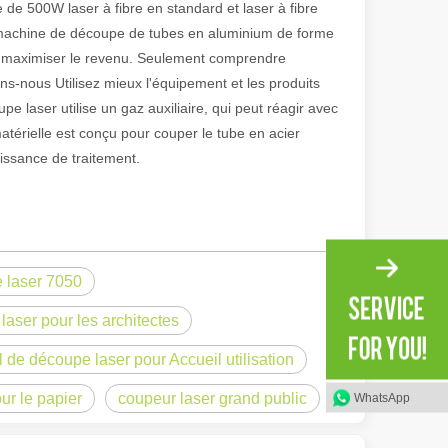
de 500W laser à fibre en standard et laser à fibre
a machine de découpe de tubes en aluminium de forme
 et maximiser le revenu. Seulement comprendre
ns-nous Utilisez mieux l'équipement et les produits
 laser utilise un gaz auxiliaire, qui peut réagir avec
térielle est conçu pour couper le tube en acier
uissance de traitement.
 laser 7050
irant de l'original. Briller à travers le Pacifique : comment nos machi
laser pour les architectes
il de découpe laser pour Accueil utilisation
ur le papier
coupeur laser grand public
WhatsApp