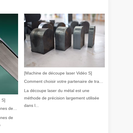
olution rapide de la fabrication métallique, l'efficacité et la précisio
[Machine de découpe laser Vidéo S]
Comment choisir votre partenaire de travail : machine de découpe laser
La découpe laser du métal est une
méthode de précision largement utilisée
 S]
dans l...
Guide 2026 : Comment les machines de découpe de tubes au laser à fibre révolutionnent la fabrication de tuyaux
ines de
e
e variété de tubes métalliques avec une précision et une efficacité él