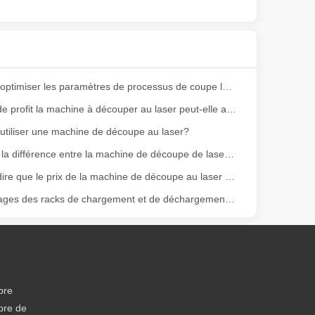
Comment optimiser les paramètres de processus de coupe laser?
Combien de profit la machine à découper au laser peut-elle apporter à l'entreprise en une année?
tiliser une machine de découpe au laser?
Quelle est la différence entre la machine de découpe de laser à fibre et la machine de découpe au laser de CO2?
ge gamme de matériaux avec une haute précision et peu de déchets. Dans
Pourquoi dire que le prix de la machine de découpe au laser métallique a une certaine différence
Les avantages des racks de chargement et de déchargement automatisés
bre
bre de