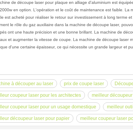
hine de découpe laser pour plaque en alliage d'aluminium est équipée 
000w en option. L'opération et le coût de maintenance est faible. L
le est acheté pour réaliser le retour sur investissement à long terme
ment le rôle du gaz auxiliaire dans la machine de découpe laser, pouvo
és ont une haute précision et une bonne brillant. La machine de découpe
aux et augmenter la vitesse de coupe. La machine de découpe laser ma
ique d'une certaine épaisseur, ce qui nécessite un grande largeur et p
hine à découper au laser
prix de coupe laser
Découpe
 un public international tout en conservant le ton professionnel et insp
lleur coupeur laser pour les architectes
meilleur découpeur 
lleur coupeur laser pour un usage domestique
meilleur out
lleur découpeur laser pour papier
meilleur coupeur laser po