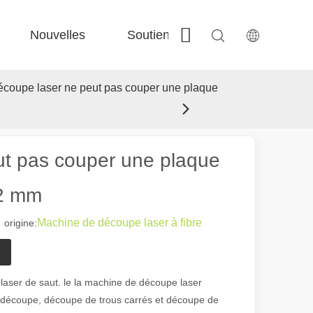
Nouvelles
Soutien
Contactez-nous
 Fe-Bs précisé 
 Production FC-BS nourrie de bobine 
 Échange polyvalent FE-EA 
 Couper en acier F-PL 
coupe laser ne peut pas couper une plaque
ut pas couper une plaque
 2 mm
Machine de découpe laser à fibre
rigine:
e laser de saut. le la machine de découpe laser
 découpe, découpe de trous carrés et découpe de