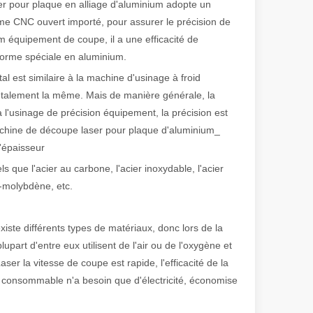
ser pour plaque en alliage d'aluminium adopte un
e CNC ouvert importé, pour assurer le précision de
 équipement de coupe, il a une efficacité de
 de fabrication et industriel moderne, les machines de marquage laser s
forme spéciale en aluminium.
 est similaire à la machine d'usinage à froid
mentalement la même. Mais de manière générale, la
à l'usinage de précision équipement, la précision est
achine de découpe laser pour plaque d'aluminium_
'épaisseur
s que l'acier au carbone, l'acier inoxydable, l'acier
kel-molybdène, etc.
iste différents types de matériaux, donc lors de la
plupart d'entre eux utilisent de l'air ou de l'oxygène et
aser la vitesse de coupe est rapide, l'efficacité de la
ro consommable n'a besoin que d'électricité, économise