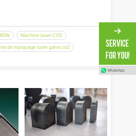
 80W
Machine laser CO2
ne de marquage laser galvo co2
WhatsApp
irant de l'original. Briller à travers le Pacifique : comment nos machi