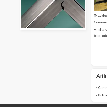
[Machine
Voici la 
blog, ad
Guide 2026 : Comment les machines de découpe de tubes au laser à fibre révolutionnent la fabrication de tuyaux
Guide 2026 : Comment les machines de découpe de tubes au 
Arti
Comme
Boliv
Qu'est-ce que la découpe laser de tubes ?
La découpe laser de tubes est une technologie clé dans u