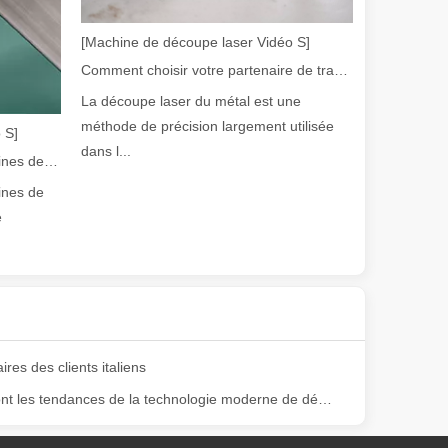
[Machine de découpe laser Vidéo S]
Comment choisir votre partenaire de travail : machine de découpe laser
La découpe laser du métal est une
méthode de précision largement utilisée
 S]
dans l...
Guide 2026 : Comment les machines de découpe de tubes au laser à fibre révolutionnent la fabrication de tuyaux
ines de
olution rapide de la fabrication métallique, l'efficacité et la précisio
e
es des clients italiens
Quelles sont les tendances de la technologie moderne de découpe laser ?
e variété de tubes métalliques avec une précision et une efficacité él