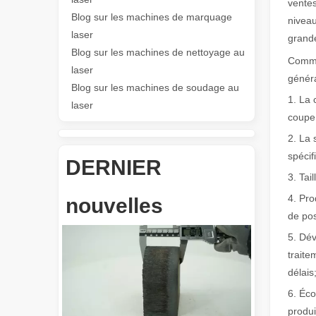
ventes
Blog sur les machines de marquage
nivea
Les Application et les caractéristiques exceptionnelles des machines de marquage laser
laser
grande
Les caractéristiques polyvalentes Application et les car
Blog sur les machines de nettoyage au
Comme
laser
généra
Blog sur les machines de soudage au
1. La 
laser
coupe 
2. La 
spécif
DERNIER
3. Tai
Révolutionnez la découpe de tubes : comment les machines de découpe de tubes laser transforment la fabrication
4. Pro
nouvelles
de pos
5. Dév
traite
délais
6. Éco
produi