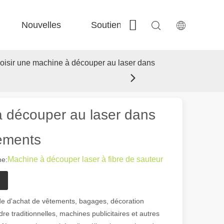
Nouvelles
Soutien
Contactez-nous
 Fe-Bs précisé 
 Production FC-BS nourrie de bobine 
 Échange polyvalent FE-EA 
 Couper en acier F-PL 
hoisir une machine à découper au laser dans
à découper au laser dans
tements
Machine à découper laser à fibre de sauteur
e:
ode d'achat de vêtements, bagages, décoration
dre traditionnelles, machines publicitaires et autres