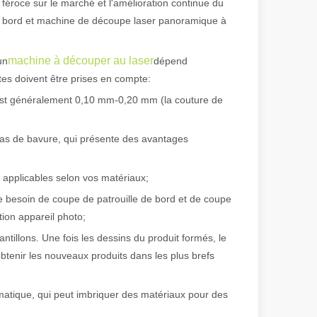
féroce sur le marché et l'amélioration continue du
e bord et machine de découpe laser panoramique à
 de fabrication et industriel moderne, les machines de marquage laser s
machine à découper au laser
un
dépend
es doivent être prises en compte:
 est généralement 0,10 mm-0,20 mm (la couture de
 pas de bavure, qui présente des avantages
ts applicables selon vos matériaux;
e besoin de coupe de patrouille de bord et de coupe
tion appareil photo;
illons. Une fois les dessins du produit formés, le
btenir les nouveaux produits dans les plus brefs
matique, qui peut imbriquer des matériaux pour des