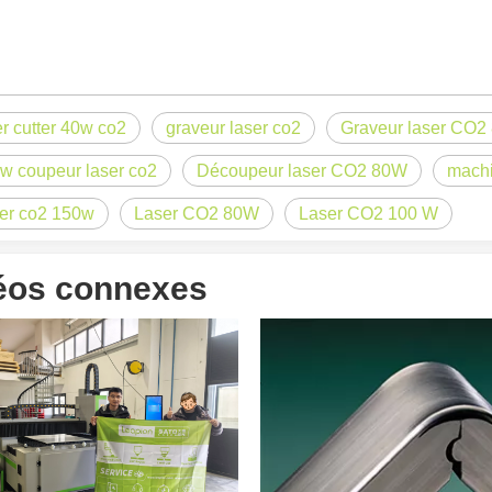
er cutter 40w co2
graveur laser co2
Graveur laser CO2
w coupeur laser co2
Découpeur laser CO2 80W
machi
er co2 150w
Laser CO2 80W
Laser CO2 100 W
éos connexes
 un public international tout en conservant le ton professionnel et insp