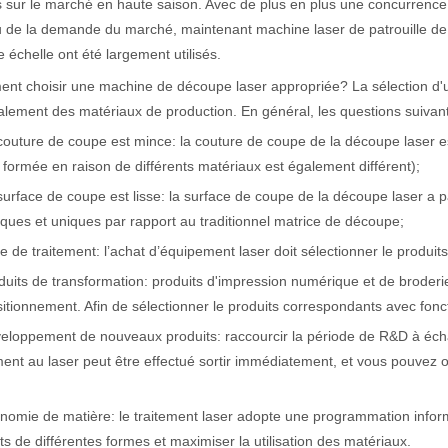
 sur le marché en haute saison. Avec de plus en plus une concurrence 
u de la demande du marché, maintenant machine laser de patrouille d
 échelle ont été largement utilisés.
actéristiques exceptionnelles des machines de marquage laser Le paysage
nt choisir une machine de découpe laser appropriée? La sélection d'
lement des matériaux de production. En général, les questions suivant
couture de coupe est mince: la couture de coupe de la découpe laser
formée en raison de différents matériaux est également différent);
surface de coupe est lisse: la surface de coupe de la découpe laser a
iques et uniques par rapport au traditionnel matrice de découpe;
lle de traitement: l’achat d’équipement laser doit sélectionner le produi
duits de transformation: produits d'impression numérique et de broderi
itionnement. Afin de sélectionner le produits correspondants avec fonc
eloppement de nouveaux produits: raccourcir la période de R&D à échant
ment au laser peut être effectué sortir immédiatement, et vous pouvez o
;
nomie de matière: le traitement laser adopte une programmation infor
ts de différentes formes et maximiser la utilisation des matériaux.