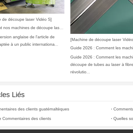
 de découpe laser Vidéo S]
Comment nos machines de découpe laser renforcent la fabrication mexicaine
version anglaise de l'article de
[Machine de découpe laser Vidéo
aptée à un public internationa...
Guide 2026 : Comment les mach
laser à fibre révolutionnent la fabrication de tuyauxDans le monde en év
découpe de tubes au laser à fibr
révolutio...
cles Liés
ntaires des clients guatémaltèques
Commentair
ie Commentaires des clients
ne industrie manufacturière en développement rapide. Il peut traiter un