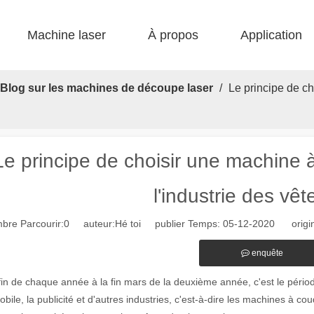
Machine laser
À propos
Application
 F-bs lit simple enfermé 
 F-gr grande taille 
 F-EA économique 
 Production FC-B Fed enroulée 
 F-MI Mini 
 FB BASIC 
Blog sur les machines de découpe laser
/
Le principe de c
Le principe de choisir une machine 
l'industrie des vê
bre Parcourir:
0
auteur:Hé toi publier Temps: 05-12-2020 origin
enquête
fin de chaque année à la fin mars de la deuxième année, c'est le péri
bile, la publicité et d'autres industries, c'est-à-dire les machines à cou