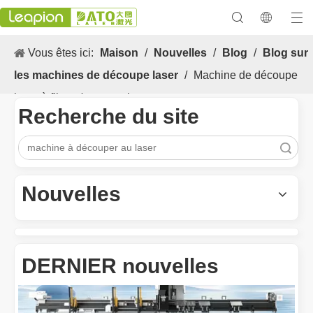
Vous êtes ici:
Maison
/
Nouvelles
/
Blog
/
Blog sur
les machines de découpe laser
/
Machine de découpe
laser à fibre n'est pas cher
Recherche du site
recherche
Les Application et les caractéristiques exceptionnelles des machines de marquage laser
Les caractéristiques polyvalentes Application et les caractéristiq
Nouvelles
DERNIER nouvelles