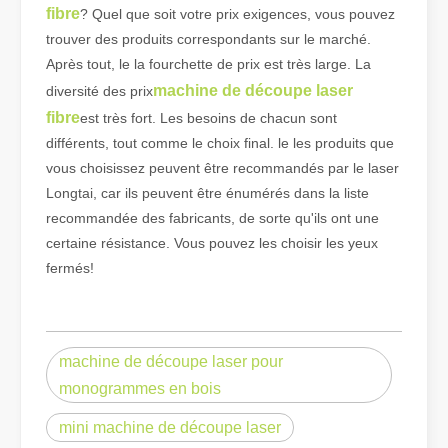
fibre
? Quel que soit votre prix exigences, vous pouvez
trouver des produits correspondants sur le marché.
Qu'est-ce que la découpe laser de tubes ?
Après tout, le la fourchette de prix est très large. La
La découpe laser de tubes est une technologie clé dans une industr
machine de découpe laser
diversité des prix
fibre
est très fort. Les besoins de chacun sont
différents, tout comme le choix final. le les produits que
vous choisissez peuvent être recommandés par le laser
Longtai, car ils peuvent être énumérés dans la liste
recommandée des fabricants, de sorte qu'ils ont une
certaine résistance. Vous pouvez les choisir les yeux
fermés!
machine de découpe laser pour
monogrammes en bois
Comment choisir votre partenaire de travail : machine de découpe laser
La découpe laser du métal est une méthode de précision largement 
mini machine de découpe laser